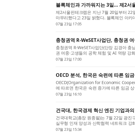
블록체인과 가까워지는 3일… 제2서울
제2서울핀테크랩은 지난 7월 20일부터 22
마무리했다고 23일 밝혔다. 블록체인 아카
습 중심 교육을 통해 직접 기술을 체험할 수 
07월 23일 17:05
충청권역 R-WeSET사업단, 충청권 여
충청권역 R-WeSET사업단(단장 김경아 충남대
권 여중·고생들의 공학 체험 및 AI 역량 강화를 위한 
터 캠프’를 성황리에 개최했다. GEW는 과
07월 23일 17:00
OECD 분석, 한국은 숙련에 따른 임금
OECD(Organization for Economic C
에 따르면 한국은 숙련 증가에 따른 임금 상
연구원(원장 고혜원)은 7월 23일(목) ‘KRIVET Iss
07월 23일 16:10
건국대, 한국경제 혁신 엔진 기업과의
건국대학교(총장 원종필)는 7월 22일 광
실무형 인재 양성과 산학협력 네트워크 강화를
다. 올해 처음 마련된 이번 간담회는 기업 인
07월 23일 15:34