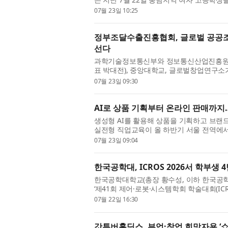
계 전공 체험 프로그램’을 실시했다고 밝혔다
07월 23일 10:25
정부조달수출진흥협회, 글로벌 공공조달
선다
과학기술정보통신부와 정보통신산업진흥원(N
표 박대전), 중앙대학교, 글로벌창업연구소가
업’의 일환으로 ‘글로벌 공공조달 및 수출 지능화
07월 23일 09:30
AI로 상품 기획부터 온라인 판매까지
생성형 AI를 활용해 상품을 기획하고 브랜
실전형 직업교육이 올 하반기 서울 전역에서
을 통해 여성들의 취·창업 경쟁력을 높이고 디
07월 23일 09:04
한국공학대, ICROS 2026서 학부생
한국공학대학교(총장 황수성, 이하 한국공학대
‘제41회 제어·로봇·시스템학회 학술대회(IC
을 수상하는 성과를 거뒀다고 밝혔다. 이번
07월 22일 16:30
갓튜버홀딩스, 부업·창업 희망자용 ‘쇼