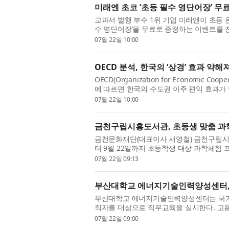
미래엔 초코 ‘초등 필수 영단어장’ 무
교과서 발행 부수 1위 기업 미래엔이 초등 온
수 영단어장’을 무료로 증정하는 이벤트를 
서 활용하기 어렵거나 무엇부터 공부해야 할지
07월 22일 10:00
OECD 분석, 한국의 ‘상경’ 효과 약해
OECD(Organization for Economic C
에 따르면 한국의 수도권 이주 편익 효과가
(화) ‘KRIVET Issue Brief 325호(‘해설
07월 22일 10:00
금천구립시흥도서관, 초등생 맞춤 과학체
금천문화재단(대표이사 서영철) 금천구립시
터 9월 22일까지 초등학생 대상 과학체험 프
번 프로그램은 도서관의 독서·학습 기능을 지
07월 22일 09:13
부산대학교 에너지기술인력양성센터, 
부산대학교 에너지기술인력양성센터는 국가
직자를 대상으로 직무교육을 실시한다. 고
좌는 총 4개로, 고용보험에 가입된 근로자는 누
07월 22일 09:00