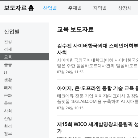
보도자료 홈
산업별
주제별
지역별
상장사
교육 보도자료
산업별
건강
김수진 사이버한국외대 스페인어학부 교
경제
사회
교육
사이버한국외국어대학교(이하 사이버한국외대
금융
맡은 주한 엘살바도르대사관의 ‘엘살바도르 문학 기행(Re
좌담회가 성황리에 마무리됐다고 밝혔다. 지난 7
IT
07월 24일 11:53
생활
레저
아이지, 온·오프라인 통합 기술 교육 플랫
문화
테크에듀 전문 기업 아이지(대표이사 김창일)가
플랫폼 ‘IEGLAB.COM’을 구축하며 AI 
운송
이지는 지난 17년간 기술의 발전과 변화에 따
07월 24일 10:15
사회
산업
제15회 WICO 세계발명창의올림픽 성료…
환경
가
정부