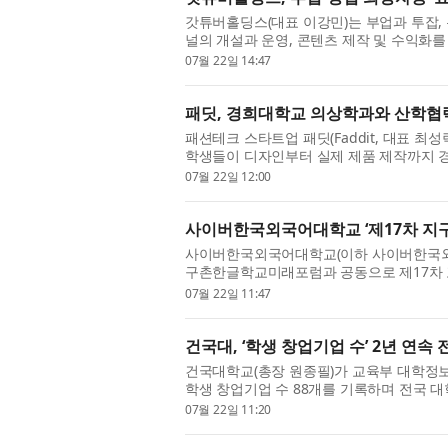
갓튜버홀딩스(대표 이강민)는 부업과 투잡,
널의 개설과 운영, 콘텐츠 제작 및 수익화를 
근 유튜브 쇼츠, 인스타그램 릴스, 틱톡, 네이
07월 22일 14:47
패딧, 경희대학교 의상학과와 산학협력
패션테크 스타트업 패딧(Faddit, 대표 
학생들이 디자인부터 실제 제품 제작까지 경
작했다고 밝혔다. 이번 협약은 지난 5월 29일
07월 22일 12:00
사이버한국외국어대학교 ‘제17차 지
사이버한국외국어대학교(이하 사이버한국외대, 
구촌한글학교미래포럼과 공동으로 제17차 
글학교의 발전과 상호 협력을 도모하고, 차
07월 22일 11:47
건국대, ‘학생 창업기업 수’ 2년 연속 
건국대학교(총장 원종필)가 교육부 대학정보공
학생 창업기업 수 88개를 기록하며 전국 대학
시에서 학생 창업기업 76개로 공동 1위를 기록
07월 22일 11:20