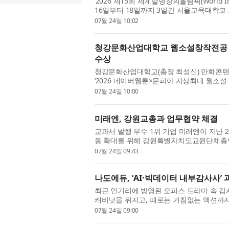
‘2026 제15회 세계발명창의올림픽(World Inven
16일부터 18일까지 3일간 서울교육대학
별시가 후원하고 한국대학지식재산협회(KUIPA
07월 24일 10:02
청강문화산업대학교 웹소설창작전공 올
수상
청강문화산업대학교(총장 최성신) 만화콘텐츠
‘2026 네이버웹툰×문피아 지상최대 웹소설
도장을 여니 이웃들이 내게 집착함’이다. 이
07월 24일 10:00
미래엔, 강원교총과 업무협약 체결
교과서 발행 부수 1위 기업 미래엔이 지난 
동 확대를 위해 강원특별자치도교원단체총연합
원교총 회장실에서 열린 협약식에는 장재희 
07월 24일 09:43
나도에듀, ‘AI·빅데이터 내부감사사’ 
최근 인기리에 방영된 오피스 드라마 속 감
캐비닛을 뒤지고, 때로는 거침없는 액션까지
앞을 떠나 2026년 현실의 모니터 앞으로 돌
07월 24일 09:00