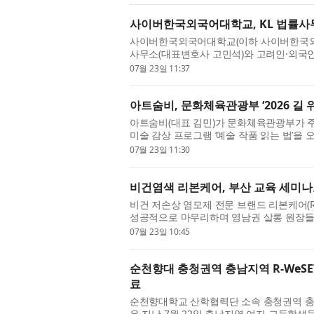
사이버한국외국어대학교, KL 법률사무
사이버한국외국어대학교(이하 사이버한국외대, 총
사무소(대표변호사 고민석)와 고려인·외국인
류 협력 양해각서(MOU)와 교육 협력 협약을
07월 23일 11:37
아트숨비, 문화체육관광부 ‘2026 길
아트숨비(대표 김민)가 문화체육관광부가 주최
미술 감상 프로그램 ‘예술 작품 읽는 법’을 
한다. ‘길 위의 인문학’은 지역의 문화시설과 
07월 23일 11:30
비건염색 리본케어, 부산 교육 세미나
비건 저손상 염모제 전문 브랜드 리본케어(Re
성공적으로 마무리하며 영남권 살롱 원장들과
기회가 부족했던 지방 살롱 원장들의 부담을 
07월 23일 10:45
순천향대 충청권역 충남지역 R-WeSE
료
순천향대학교 산학협력단 소속 충청권역 충남
은 지난 7월 22일 충남지역 여자 고등학생들을 위한 