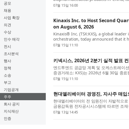
공모
for shareholders and nominee brokers to
07월 15일 16:00
채용
사업 확장
Kinaxis Inc. to Host Second Quar
의견
on August 6, 2026
수상
Kinaxis® Inc. (TSX:KXS), a global leade
orchestration, today announced that it h
인수 매각
financial results for the second quarter 
07월 15일 11:10
전시
조사분석
키넥시스, 2026년 2분기 실적 발표 
행사
엔드투엔드 공급망 계획 및 오케스트레이션 분야
정책
증권거래소: KXS)는 2026년 6월 30일
소송
을 발표했다. 컨퍼런스 콜은 라자트 가우라브(Raz
07월 15일 11:10
부고
기업공개
현대엘리베이터 경영진, 자사주 매입
주주
현대엘리베이터의 전 임원진이 자발적으로 자
회사 공지
금융감독원 전자공시시스템에 따르면 조재천 
주의 자사주를 취득했다. 매입은 지난 6일부터
지식재산
07월 13일 14:45
인증