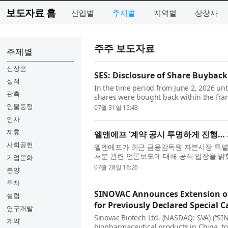
보도자료 홈
산업별
주제별
지역별
상장사
주주 보도자료
주제별
신상품
SES: Disclosure of Share Buyback
실적
In the time period from June 2, 2026 un
판촉
shares were bought back within the fra
obligations under SES’s Equity Based Co
인물동정
07월 31일 15:43
인사
제휴
엘앤에프 ‘계약 공시 투명하게 진행… 
사회공헌
엘앤에프가 최근 금융감독원 자본시장 특별
처분 관련 언론보도에 대해 공식 입장을 밝혔
기업문화
사와의 하이니켈 양극재 공급계약 관련 감액 공
07월 28일 16:26
분양
투자
SINOVAC Announces Extension of
설립
for Previously Declared Special 
연구개발
Sinovac Biotech Ltd. (NASDAQ: SVA) (“SI
계약
biopharmaceutical products in China, t