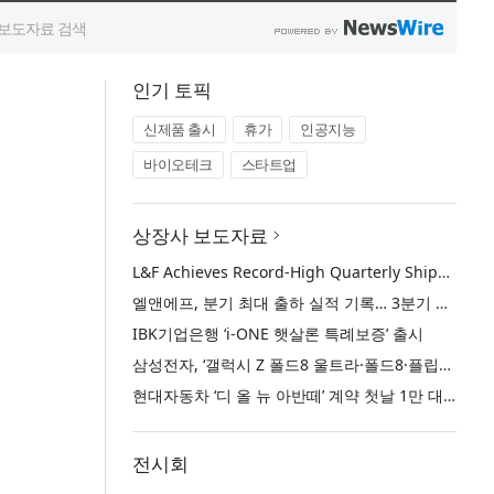
인기 토픽
신제품 출시
휴가
인공지능
바이오테크
스타트업
상장사 보도자료
L&F Achieves Record-High Quarterly Shipments, Begins LFP Supply for North American ESS in Q3 Advancing its Two-Track NCM and LFP Growth Strategy
엘앤에프, 분기 최대 출하 실적 기록… 3분기 북미 ESS향 LFP 공급 착수 NCM+LFP ‘2-Track’ 성장 전략 실현
IBK기업은행 ‘i-ONE 햇살론 특례보증’ 출시
삼성전자, ‘갤럭시 Z 폴드8 울트라·폴드8·플립8’과 ‘갤럭시 워치 울트라2·워치9’ 국내 공식 출시
현대자동차 ‘디 올 뉴 아반떼’ 계약 첫날 1만 대 돌파
전시회