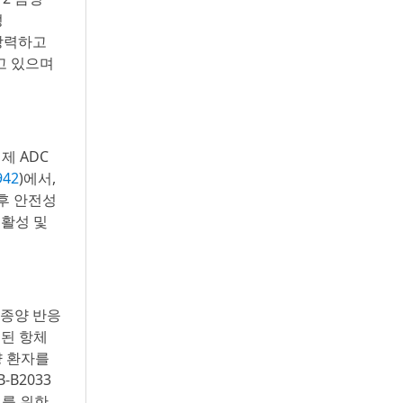
성
 강력하고
고 있으며
제 ADC
942
)에서,
이후 안전성
 활성 및
 종양 반응
소된 항체
양 환자를
B2033
료를 위한