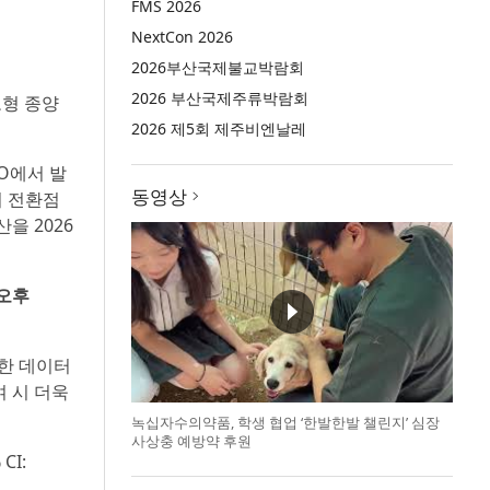
FMS 2026
NextCon 2026
2026부산국제불교박람회
2026 부산국제주류박람회
고형 종양
2026 제5회 제주비엔날레
CO에서 발
동영상
어 전환점
을 2026
 오후
용한 데이터
여 시 더욱
녹십자수의약품, 학생 협업 ‘한발한발 챌린지’ 심장
사상충 예방약 후원
CI: