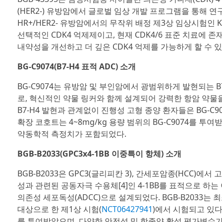
(HER2-) 유방암에서 글로벌 임상 개발 프로그램을 통해 연
HR+/HER2- 유방암에서의 무작위 배정 제3상 임상시험인 KAN
선택적인 CDK4 억제제이고, 현재 CDK4/6 표준 치료에
내약성을 개선하고 더 깊은 CDK4 억제를 가능하게 할 수 있
BG-C9074(B7-H4 표적 ADC) 소개
BG-C9074는 유방암 및 부인암에서 광범위하게 발현되는 
로, 혁신적인 약물 링커와 함께 설계되어 강력한 항암 약물을 암
B7-H4 발현과 관계없이 진행성 고형 종양 환자들은 BG-C9
확장 코호트는 4~8mg/kg 용량 범위의 BG-C9074를 투
약동학적 측정치가 포함되었다.
BGB-B2033(GPC3x4-1BB 이중특이 항체) 소개
BGB-B2033은 GPC3(글리피칸 3), 간세포암종(HCC)에
성과 관련된 공동자극 수용체[4]인 4-1BB를 표적으로 하
의존성 세포독성(ADCC)으로 설계되었다. BGB-B2033는 
대상으로 한 제1상 시험(
NCT06427941
)에서 시험되고 있다.
를 투여받았으며, 다양한 안전성 및 항종양 활성 평가변수가 측정되