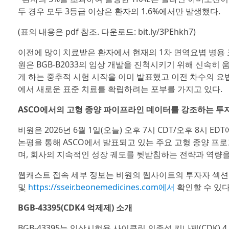
두 경우 모두 3등급 이상은 환자의 1.6%에서만 발생했다.
(표의 내용은 pdf 참조. 다운로드: bit.ly/3PEhkh7)
이전에 많이 치료받은 환자에서 현재의 1차 면역요볍 병용 
원은 BGB-B2033의 임상 개발을 진척시키기 위해 신속히
게 하는 중추적 시험 시작을 이미 발표했고 이전 차수의 요
에서 새로운 표준 치료를 확립하려는 포부를 가지고 있다.
ASCO에서의 고형 종양 파이프라인 데이터를 강조하는 투
비원은 2026년 6월 1일(오늘) 오후 7시 CDT/오후 8시
논평을 통해 ASCO에서 발표되고 있는 주요 고형 종양 프
며, 회사의 지속적인 성장 궤도를 뒷받침하는 전략과 역량을
웹캐스트 접속 세부 정보는 비원의 웹사이트의 투자자 섹
및
https://sseir.beonemedicines.com에서
확인할 수 있다
BGB-43395(CDK4 억제제) 소개
BGB-43395는 임상시험용 사이클린 의존성 키나제(CDK) 