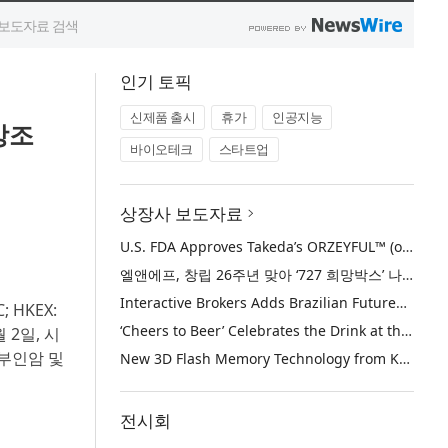
인기 토픽
신제품 출시
휴가
인공지능
강조
바이오테크
스타트업
상장사 보도자료
U.S. FDA Approves Takeda’s ORZEYFUL™ (oveporexton), the First and Only Medicine to Treat the Underlying Cause of Narcolepsy Type 1
엘앤에프, 창립 26주년 맞아 ‘727 희망박스’ 나눔 캠페인 진행… 임직원과 함께 대구 지역사회 상생 실천
Interactive Brokers Adds Brazilian Futures through Brazil’s B3 Exchange
; HKEX:
‘Cheers to Beer’ Celebrates the Drink at the Heart of Life’s Meaningful Moments
월 2일, 시
부인암 및
New 3D Flash Memory Technology from Kioxia and Sandisk Achieves Industry’s Highest Bit Density for QLC NAND
전시회