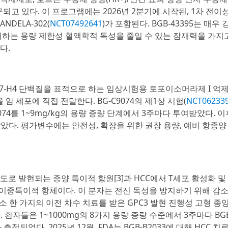
구되고 있다. 이 프로그램에는 2026년 2분기에 시작된, 1차 전이
DELA-302(
NCT07492641
)가 포함된다. BGB-43395는 매우
 존재하는 용량 제한성 혈액학적 독성을 줄일 수 있는 잠재력을 가지
다.
B7-H4 단백질을 표적으로 하는 임상시험용 토포이소머라제 I 억제
 세포에 직접 전달한다. BG-C9074의 제1상 시험(
NCT06233
074를 1~9mg/kg의 용량 증량 단계에서 3주마다 투여받았다. 
여받았다. 평가변수에는 안전성, 확장을 위한 권장 용량, 예비 항종양
서 고도로 발현되는 종양 특이적 항원[3]과 HCC에서 T세포 활성화 및
는 이중특이적 항체이다. 이 분자는 전신 독성을 방지하기 위해 감
최소 한 가지의 이전 차수 치료를 받은 GPC3 발현 진행성 고형 종
 환자들은 1~1000mg의 8가지 용량 증량 수준에서 3주마다 BGB-
었다. 2025년 12월, FDA는 BGB-B2033에 대해 HCC 치