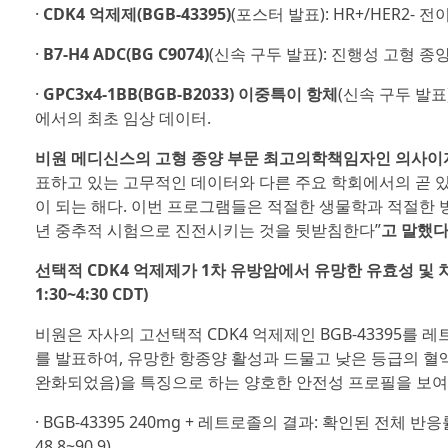
·
CDK4 억제제(BGB-43395)
(포스터 발표): HR+/HER2-
·
B7-H4 ADC(BG C9074)
(신속 구두 발표): 진행성 고형 종
·
GPC3x4-1BB(BGB-B2033) 이중특이 항체
(신속 구두 발표
에서의 최초 임상 데이터.
비원 메디신스의 고형 종양 부문 최고의학책임자인 의사이자 박
표하고 있는 고무적인 데이터와 다른 주요 학회에서의 곧 
이 되는 해다. 이번 프로그램들은 적절한 생물학과 적절한 
년 중추적 시험으로 진전시키는 것을 뒷받침한다”
고 말했다
선택적 CDK4 억제제가 1차 유방암에서 유망한 유효성 및 차별
1:30~4:30 CDT)
비원은 자사의 고선택적 CDK4 억제제인 BGB-43395를 
를 발표하여, 유망한 항종양 활성과 드물고 낮은 등급의 혈액
완화되었음)을 특징으로 하는 양호한 안전성 프로필을 보여줄
· BGB-43395 240mg + 레트로졸의 결과: 확인된 전체 반응률(ORR
48.8~90.9).