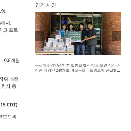
인기 사진
9).
%에서,
하고 프로
 10.8개월
녹십자수의약품이 ‘한발한발 챌린지’로 모인 심장사
상충 예방약 240개를 비글구조네트워크에 전달했
다. 왼쪽부터 비글구조네트워크 김세현 대표, 캠페
무작위 배정
인을 기획한 차율하 학생, 녹십자수의약품 이범석
팀장, 청주 수동물병원 전귀호 원장
 환자 등
5 CDT)
 코호트의