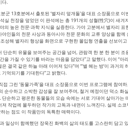
이다.
 13호분에서 출토된 ‘별자리 덮개돌’을 대표 소장품으로 이
석실 천장을 덮었던 이 판석에는 총 191개의 성혈(性穴)이 새겨져
야의 높은 천문·과학 지식을 실증한다. 가야 고분에서 별자리 표
가야인들의 천문 사상과 동아시아 천문 문화의 교류 양상을 함께 
을 조성해 별자리 형상을 화면으로 구현한 몰입형 연출을 선보이고 
 단순히 유물을 보여주는 공간을 넘어, 관람객 한 분 한 분이 조
을 가질 수 있기를 바라는 마음을 담았다”고 말했다. 이어 “아
은 결국 같은 하늘 아래 이어져 있다”며 “‘별 헤는 방’이 과거의 
 기억되기를 기대한다”고 밝혔다.
접 그린 ‘동물가족’을 대표 소장품으로 이번 프로그램에 참여하
유의 순수하고 소박한 감성을 잘 보여주며, 철거 예정이던 덕소 화
. 단순하고 평온한 동물들의 모습 속에는 서로 기대어 살아가는 
어져 작업에 몰두하던 작가의 고독과 내면이 느껴진다. 실제 소코
하는 점도 이 작품만의 독특한 매력이다.
과 일상이 함께했던 장욱진 화백의 삶의 태도를 고스란히 담고 있