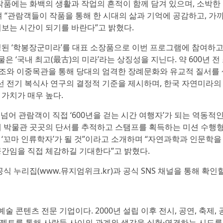
 작품에는 화백의 생활과 작업의 흔적이 함께 담겨 있으며, 소박
 “관람객들이 작품을 통해 한 시대의 삶과 기억에 공감하고, 가
보는 시간이 되기를 바란다”고 밝혔다.
 ‘학봉장군미라’를 대표 소장품으로 이번 프로그램에 참여하고 
은 ‘국내 최고(最古)의 미라’라는 상징성을 지닌다. 약 600년 전
 구조와 이중목관을 통해 당대의 엄격한 장례문화와 유교적 질서를
조선 전기 복식사 연구의 결정적 기준을 제시하며, 한국 자연미라의
가치가 매우 높다.
어 관람객이 직접 ‘600년을 걷는 시간 여행자’가 되는 역동적
위해 박물관 곳곳의 단서를 추적하고 스탬프를 획득하는 미션 수행
‘꼬마 인류학자’가 될 것”이라고 소개하며 “자연과학과 인문학
공간임을 직접 체감하길 기대한다”고 밝혔다.
 누리집(www.뮤지엄위크.kr)과 공식 SNS 채널을 통해 확인할
콘텐츠 전문 기업이다. 2000년 설립 이후 전시, 공연, 축제, 
젝트를 통해 사람들 사이의 관계와 생각을 실험·연결하는 시도를