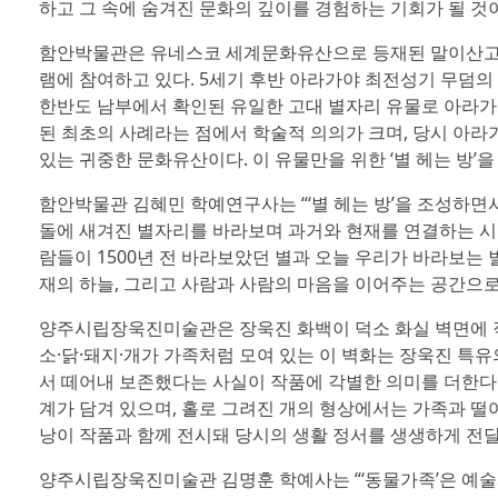
하고 그 속에 숨겨진 문화의 깊이를 경험하는 기회가 될 것
함안박물관은 유네스코 세계문화유산으로 등재된 말이산고분군
램에 참여하고 있다. 5세기 후반 아라가야 최전성기 무덤의 
한반도 남부에서 확인된 유일한 고대 별자리 유물로 아라가
된 최초의 사례라는 점에서 학술적 의의가 크며, 당시 아라
있는 귀중한 문화유산이다. 이 유물만을 위한 ‘별 헤는 방’
함안박물관 김혜민 학예연구사는 “‘별 헤는 방’을 조성하면서
돌에 새겨진 별자리를 바라보며 과거와 현재를 연결하는 시간
람들이 1500년 전 바라보았던 별과 오늘 우리가 바라보는 별
재의 하늘, 그리고 사람과 사람의 마음을 이어주는 공간으로
양주시립장욱진미술관은 장욱진 화백이 덕소 화실 벽면에 직
소·닭·돼지·개가 가족처럼 모여 있는 이 벽화는 장욱진 특
서 떼어내 보존했다는 사실이 작품에 각별한 의미를 더한다
계가 담겨 있으며, 홀로 그려진 개의 형상에서는 가족과 떨
낭이 작품과 함께 전시돼 당시의 생활 정서를 생생하게 전달
양주시립장욱진미술관 김명훈 학예사는 “‘동물가족’은 예술