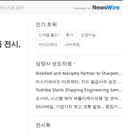
인기 토픽
신제품 출시
휴가
인공지능
 전시,
바이오테크
스타트업
상장사 보도자료
Riskified and Marqeta Partner to Sharpen Card Issuer Authorization Decisions and Help Reduce False Declines
리스키파이드-마르케타, 카드 발급사의 승인 판단 정교화 및 오거절 감소 위해 협력
Toshiba Starts Shipping Engineering Samples of TXZ+™ Family Entry‑Class M4V Group, Standard Microcontrollers with Arm® Cortex®‑M4 Core for System Control Applications
도시바, 시스템 제어 애플리케이션용 ‘암 코어텍스-M4’ 코어 탑재 표준 마이크로컨트롤러 TXZ+ 패밀리 엔트리 클래스 ‘M4V 그룹’ 엔지니어링 샘플 출하 개시
GS리테일, 기업가치 제고 계획 발표… 중장기 성장 기반 강화와 주주가치 제고
전시회