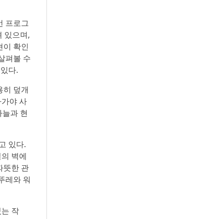
번 프로그
 있으며,
현이 확인
살펴볼 수
있다.
용히 덮개
라가야 사
하늘과 현
고 있다.
실의 벽에
따뜻한 관
뚜레와 워
는 작