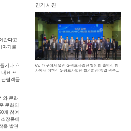
인기 사진
이어간다고
 이야기를
×즐기다 △
6일 대구에서 열린 G-램프사업단 협의회 출범식 행
사에서 이현식 G-램프사업단 협의회장(앞열 왼쪽에
 대표 프
서 다섯 번째), 허정은 한국연구재단 학술진흥본부
며 관람객들
장(앞열 왼쪽에서 여섯 번째)이 전국 20개 대학 사업
단 참석자들과 터치버튼 퍼포먼스를 하고 있다
기와 문화
로운 문화의
50개 참여
어 소장품에
작을 발견