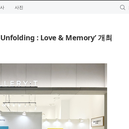
사
사진
olding : Love & Memory’ 개최