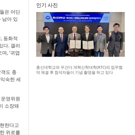
인기 사진
물들은 어딘
 남아 있
, 동화적
있다. 갤러
며, ‘귀엽
총신대학교와 우간다 개혁신학대학(RTC)의 업무협
람객도 충
약 체결 후 참석자들이 기념 촬영을 하고 있다
 익숙한 세
및 운영위원
이 소장돼
표현한다고
뜻한 위로를