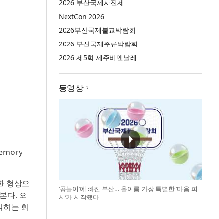
2026 부산국제사진제
NextCon 2026
2026부산국제불교박람회
2026 부산국제주류박람회
2026 제5회 제주비엔날레
동영상
mory
한 형상으
‘공놀이’에 빠진 부산… 올여름 가장 특별한 ‘마음 피
본다. 오
서’가 시작됐다
읽히는 회