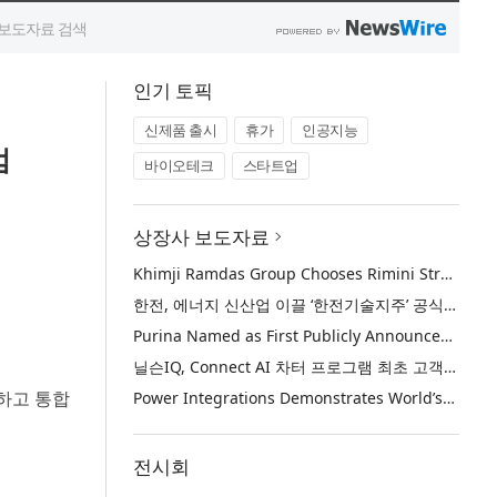
인기 토픽
신제품 출시
휴가
인공지능
범
바이오테크
스타트업
상장사 보도자료
Khimji Ramdas Group Chooses Rimini Street to Reduce SAP Support Costs, Protect 700+ Customizations and Reinvest Savings in Innovation
한전, 에너지 신산업 이끌 ‘한전기술지주’ 공식 출범
Purina Named as First Publicly Announced NIQ ConnectAI Charter Client
닐슨IQ, Connect AI 차터 프로그램 최초 고객사 ‘퓨리나’ 선정
하고 통합
Power Integrations Demonstrates World’s First 2200 V GaN Technology for Next-Era High-Voltage Power Systems
전시회