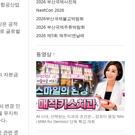
2026 부산국제사진제
 항공산업
NextCon 2026
2026부산국제불교박람회
받은 공적
2026 부산국제주류박람회
으로 글로벌
2026 제5회 제주비엔날레
동영상
의 자본금
s) 변경 인
)을 유지하
AI 시대, 선택받는 치과의 조건은… 정유미 원장 ‘Min
다.
i MBA for Dentists’ 단독 특강 개최
 관련 준