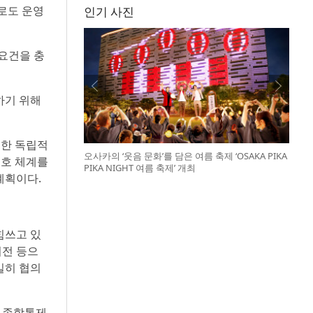
로도 운영
인기 사진
요건을 충
하기 위해
또한 독립적
오사카의 ‘웃음 문화’를 담은 여름 축제 ‘OSAKA PIKA
보호 체계를
PIKA NIGHT 여름 축제’ 개최
계획이다.
힘쓰고 있
이전 등으
밀히 협의
사 종합통제