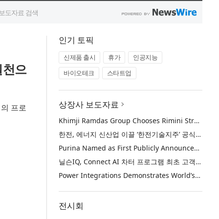
인기 토픽
신제품 출시
휴가
인공지능
실천으
바이오테크
스타트업
상장사 보도자료
심의 프로
Khimji Ramdas Group Chooses Rimini Street to Reduce SAP Support Costs, Protect 700+ Customizations and Reinvest Savings in Innovation
한전, 에너지 신산업 이끌 ‘한전기술지주’ 공식 출범
Purina Named as First Publicly Announced NIQ ConnectAI Charter Client
닐슨IQ, Connect AI 차터 프로그램 최초 고객사 ‘퓨리나’ 선정
Power Integrations Demonstrates World’s First 2200 V GaN Technology for Next-Era High-Voltage Power Systems
전시회