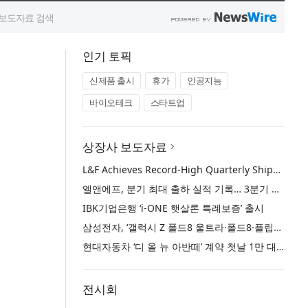
인기 토픽
신제품 출시
휴가
인공지능
바이오테크
스타트업
상장사 보도자료
L&F Achieves Record-High Quarterly Shipments, Begins LFP Supply for North American ESS in Q3 Advancing its Two-Track NCM and LFP Growth Strategy
엘앤에프, 분기 최대 출하 실적 기록… 3분기 북미 ESS향 LFP 공급 착수 NCM+LFP ‘2-Track’ 성장 전략 실현
IBK기업은행 ‘i-ONE 햇살론 특례보증’ 출시
삼성전자, ‘갤럭시 Z 폴드8 울트라·폴드8·플립8’과 ‘갤럭시 워치 울트라2·워치9’ 국내 공식 출시
현대자동차 ‘디 올 뉴 아반떼’ 계약 첫날 1만 대 돌파
전시회