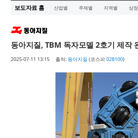
보도자료 홈
산업별
주제별
지역별
상장
동아지질, TBM 독자모델 2호기 제작
2025-07-11 13:15
출처:
동아지질
(코스피
028100
)