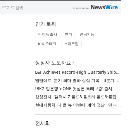
인기 토픽
신제품 출시
휴가
인공지능
바이오테크
스타트업
상장사 보도자료
L&F Achieves Record-High Quarterly Shipments, Begins LFP Supply for North American ESS in Q3 Advancing its Two-Track NCM and LFP Growth Strategy
엘앤에프, 분기 최대 출하 실적 기록… 3분기 북미 ESS향 LFP 공급 착수 NCM+LFP ‘2-Track’ 성장 전략 실현
IBK기업은행 ‘i-ONE 햇살론 특례보증’ 출시
삼성전자, ‘갤럭시 Z 폴드8 울트라·폴드8·플립8’과 ‘갤럭시 워치 울트라2·워치9’ 국내 공식 출시
현대자동차 ‘디 올 뉴 아반떼’ 계약 첫날 1만 대 돌파
전시회