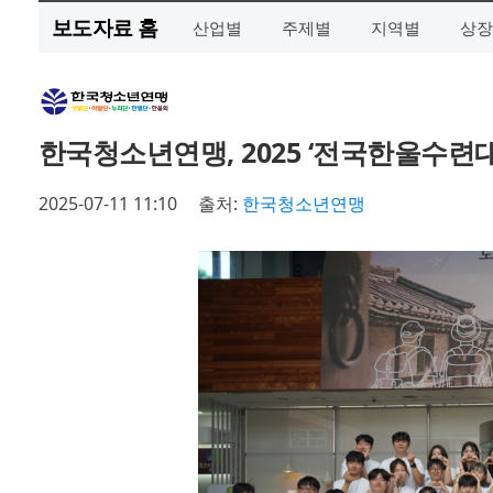
보도자료 홈
산업별
주제별
지역별
상장
한국청소년연맹, 2025 ‘전국한울수련대
2025-07-11 11:10
출처:
한국청소년연맹