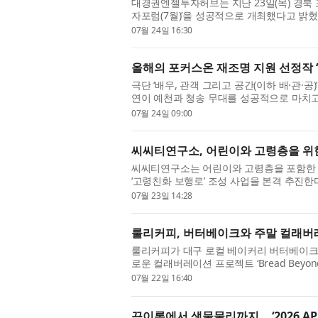
대경권엔젤투자허브는 지난 23일(목) 경북 
자포럼(7월)’을 성공적으로 개최했다고 밝
를 확대하고 지역 투자자 간 네트워크를 강화하
07월 24일 16:30
올해의 포커스온 재조명 지원 선정작 ‘
극단 ‘배우, 관객 그리고 공간(이하 배·관·공)
연이 예천과 청송 무대를 성공적으로 마치고
‘마이 디어, 헬렌’은 2026년 부산문화재단 ‘
07월 24일 09:00
씨씨티연구소, 어린이와 고령층을 위한
씨씨티연구소는 어린이와 고령층을 포함한 교
‘고령친화 보행로’ 조성 사업을 본격 추진한
가 체감할 수 있는 안전한 교통 인프라 구축을
07월 23일 14:28
룰리커피, 버터베이크와 주말 컬래버레이션 
룰리커피가 대구 로컬 베이커리 버터베이크(BU
로운 컬래버레이션 프로젝트 ‘Bread Beyon
룰리커피 가창점과 고모점에서는 버터베이크가
07월 22일 16:40
끈이론에서 생물물리까지… ‘2026 AP