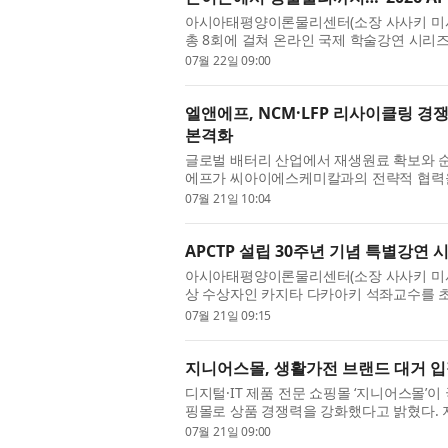
아시아태평양이론물리센터(소장 사사키 미사오, 
총 8회에 걸쳐 온라인 국제 학술강연 시리즈 ‘20
는 ‘끈이론에서 생물물리까지, 이론물리학의 
07월 22일 09:00
엘앤에프, NCM·LFP 리사이클링 
본격화
글로벌 배터리 산업에서 재생원료 확보와 
에프가 씨아이에스케미칼과의 전략적 협력을 바
터리 리사이클링 사업을 본격화한다. 전처리
07월 21일 10:04
APCTP 설립 30주년 기념 특별강연
아시아태평양이론물리센터(소장 사사키 미사오
상 수상자인 카지타 다카아키 석좌교수를 
혔다. 지난 15일부터 16일까지 양일간 진행
07월 21일 09:15
지니어스몰, 생활가전 브랜드 대거 
디지털·IT 제품 전문 쇼핑몰 ‘지니어스몰’
핑몰로 상품 경쟁력을 강화했다고 밝혔다. 지니
상품군에서 한 단계 나아가 프리미엄 로봇청소
07월 21일 09:00