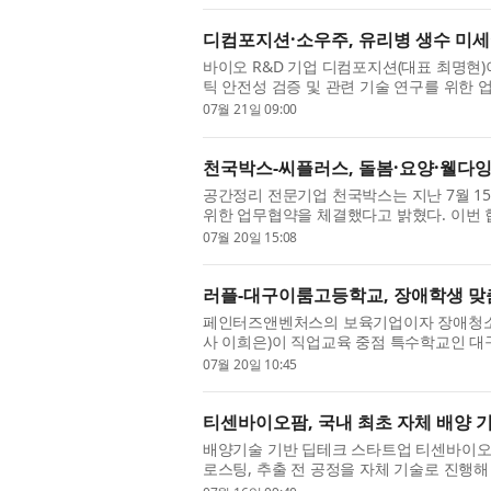
디컴포지션·소우주, 유리병 생수 미
바이오 R&D 기업 디컴포지션(대표 최명현
틱 안전성 검증 및 관련 기술 연구를 위한
오센서를 기반으로 미세플라스틱을 분석·평가
07월 21일 09:00
천국박스-씨플러스, 돌봄·요양·웰다잉
공간정리 전문기업 천국박스는 지난 7월 1
위한 업무협약을 체결했다고 밝혔다. 이번 
천국박스가 운영하는 유품정리·빈집정리 플랫폼
07월 20일 15:08
러플-대구이룸고등학교, 장애학생 맞춤
페인터즈앤벤처스의 보육기업이자 장애청소년 
사 이희은)이 직업교육 중점 특수학교인 대
화 및 사회참여 확대를 위한 업무협약(MOU)
07월 20일 10:45
티센바이오팜, 국내 최초 자체 배양 기
배양기술 기반 딥테크 스타트업 티센바이오팜이
로스팅, 추출 전 공정을 자체 기술로 진행
체 기술로 구현해 시음까지 진행한 것은 이번