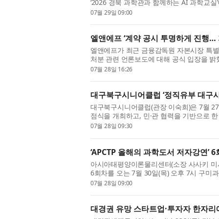
‘2026 경북 과학관과 함께하는 AI 과학교실
관에서, 8월 13일(목)부터 14일(금)까지 구
07월 29일 09:00
엘앤에프 ‘계약 공시 투명하게 진행… 
엘앤에프가 최근 금융감독원 자본시장 특별
처분 관련 언론보도에 대해 공식 입장을 밝혔
사와의 하이니켈 양극재 공급계약 관련 감액 공
07월 28일 16:26
대구북구시니어클럽 ‘정직유부 대구사
대구북구시니어클럽(관장 이숙희)은 7월 2
점식을 개최하고, 민·관 협력을 기반으로 
정직유부 대구사회공헌점은 대구광역시가 공모한
07월 28일 09:30
‘APCTP 올해의 과학도서 저자강연’ 
아시아태평양이론물리센터(소장 사사키 미사오, 
6회차를 오는 7월 30일(목) 오후 7시 구
자 정민섭 박사(한국천문연구원)가 연사로 나선
07월 28일 09:00
대경권 유망 스타트업·투자자 한자리에…