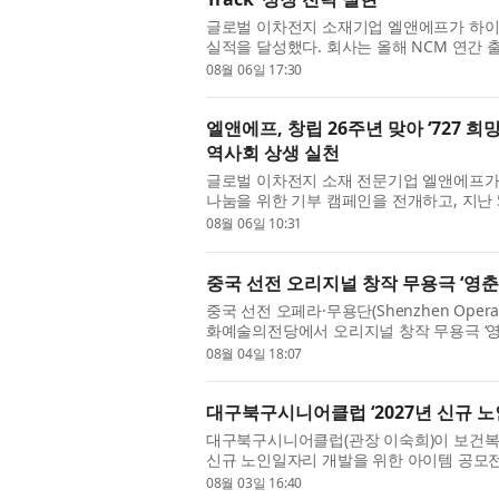
글로벌 이차전지 소재기업 엘앤에프가 하이
실적을 달성했다. 회사는 올해 NCM 연간 
3분기부터는 북미 ESS향 LFP 양극재 공급도 
08월 06일 17:30
엘앤에프, 창립 26주년 맞아 ‘727 
역사회 상생 실천
글로벌 이차전지 소재 전문기업 엘앤에프가 창
나눔을 위한 기부 캠페인을 전개하고, 지난
밝혔다. 이번 캠페인은 엘앤에프 본사 소재지
08월 06일 10:31
중국 선전 오리지널 창작 무용극 ‘영춘
중국 선전 오페라·무용단(Shenzhen Opera 
화예술의전당에서 오리지널 창작 무용극 ‘영춘
연은 다이빙(戴兵) 주한중국대사, 장링(张玲)
08월 04일 18:07
대구북구시니어클럽 ‘2027년 신규 노
대구북구시니어클럽(관장 이숙희)이 보건복
신규 노인일자리 개발을 위한 아이템 공모전
역 특화 노인일자리 아이템인 ‘시니어 로컬상
08월 03일 16:40