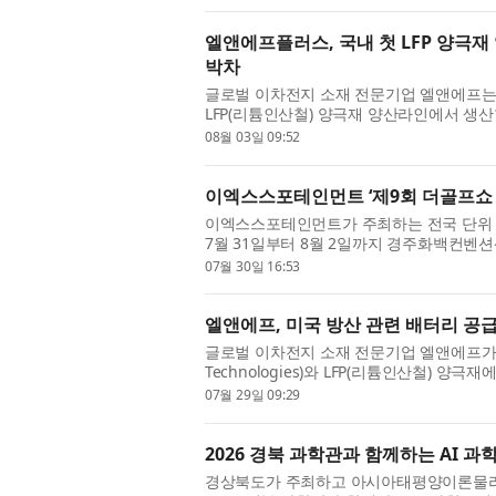
엘앤에프플러스, 국내 첫 LFP 양극재
박차
글로벌 이차전지 소재 전문기업 엘앤에프는 
LFP(리튬인산철) 양극재 양산라인에서 생
물량은 양산라인의 램프업(Ramp-up, 생산 
08월 03일 09:52
이엑스스포테인먼트 ‘제9회 더골프쇼 in
이엑스스포테인먼트가 주최하는 전국 단위 골프
7월 31일부터 8월 2일까지 경주화백컨벤션
속에서 골프 시장 활성화와 골프 인구 저변 
07월 30일 16:53
엘앤에프, 미국 방산 관련 배터리 공급
글로벌 이차전지 소재 전문기업 엘앤에프가 미
Technologies)와 LFP(리튬인산철) 
은 미국을 중심으로 배터리 소재의 원산지, 공
07월 29일 09:29
2026 경북 과학관과 함께하는 AI 
경상북도가 주최하고 아시아태평양이론물리센터