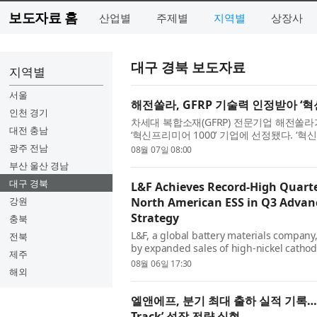
보도자료 홈
산업별
주제별
지역별
상장사
대구 경북 보도자료
지역별
서울
해전쏠라, GFRP 기술력 인정받아 ‘혁
인천 경기
차세대 복합소재(GFRP) 전문기업 해전쏠라
대전 충남
‘혁신프리미어 1000’ 기업에 선정됐다. ‘
견기업을 발굴해 금융 및 정책 지원을 연계하는
광주 전남
08월 07일 08:00
부산 울산 경남
대구 경북
L&F Achieves Record-High Quarte
강원
North American ESS in Q3 Advan
Strategy
충북
L&F, a global battery materials company
전북
by expanded sales of high-nickel cath
제주
shipments to significantly surpass its init
08월 06일 17:30
해외
엘앤에프, 분기 최대 출하 실적 기록… 3분
Track’ 성장 전략 실현