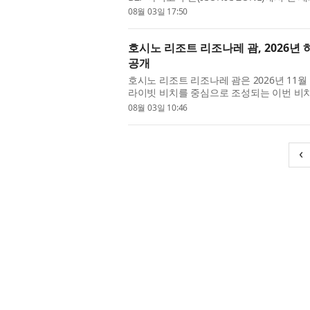
Hotel)’의 팝업 스토어를 개최한다. ◇ 뜨거
08월 03일 17:50
호시노 리조트 리조나레 괌, 2026년 
공개
호시노 리조트 리조나레 괌은 2026년 11
라이빗 비치를 중심으로 조성되는 이번 비치클
수 있는 다양한 콘텐츠를 선보이며 새로운 휴
08월 03일 10:46
‹