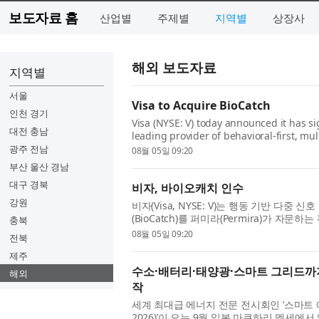
보도자료 홈
산업별
주제별
지역별
상장사
해외 보도자료
지역별
서울
Visa to Acquire BioCatch
인천 경기
Visa (NYSE: V) today announced it has si
대전 충남
leading provider of behavioral-first, mul
Permira and other shareholders for $2.4 b
광주 전남
08월 05일 09:20
부산 울산 경남
대구 경북
비자, 바이오캐치 인수
강원
비자(Visa, NYSE: V)는 행동 기반 다
(BioCatch)를 퍼미라(Permira)가 
충북
한 최종 계약을 체결했다고 발표했다. 바이오
08월 05일 09:20
전북
제주
수소·배터리·태양광·스마트 그리드까지…
해외
작
세계 최대급 에너지 전문 전시회인 ‘스마트 에너지 
2026)’이 오는 9월 일본 마쿠하리 멧세에서