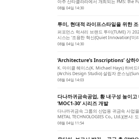
아주 산타클라라에서 개최되는 FMS: the Futu
리지) 행사의 키옥시아 부스에서 컴퓨트 익스프레
08월 04일 14:30
투미, 현대적 라이프스타일을 위한 조용
퍼포먼스 럭셔리 브랜드 투미(TUMI) 가 202
시스는 ‘조용한 혁신(Quiet Innovatio
부드럽고 가벼운 나일론 소재를 적용한 컬렉션이
08월 04일 14:30
‘Architecture’s Inscriptions’
K. 마이클 헤이스(K. Michael Hays
(Archis Design Studio) 설립자 쑨스닝(
‘Architecture’s Inscriptions(건축의 새김
08월 04일 14:03
다나까귀금속공업, 황 내구성 높이고 메
‘MOC1-30’ 시리즈 개발
다나까귀금속 그룹의 산업용 귀금속 사업을 담
METAL TECHNOLOGIES Co., Ltd.)
TANAKA)이 황(S) 내구성이 우수하고 장기
08월 04일 11:54