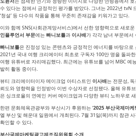
노윤서
는 섬세한 연기와 청량한 이미지로 다양한 연령층에서 호
수 있다는 점에서 긍정적인 평가를 받았다. 그녀는 2022년 tvN 드라
‘청설’ 등 다수의 작품을 통해 꾸준히 존재감을 키워가고 있다.
이와 함께 SNS(사회관계망서비스)에서 선한 영향력으로 새로
인플루언서 부문
에는
빠니보틀
과
이사배
가 각각 남녀 부문에서
빠니보틀
은 진정성 있는 콘텐츠와 긍정적인 에너지를 바탕으로 
2021년 국내 여행 크리에이터 최초로 구독자 100만 명을 돌파
여행 유튜버로 자리매김했다. 최근에는 유튜브를 넘어 MBC 예능
발히 활동 중이다.
뷰티 크리에이터이자 메이크업 아티스트인
이사배
는 전문성, 
뢰도와 영향력을 인정받아 이번 수상자로 선정됐다. 올해 유튜브 
은 싱크로율의 연예인 커버 메이크업과 다양한 뷰티 노하우로 새
한편 문화체육관광부와 부산시가 후원하는 ‘
2025 부산국제마케팅
엘 부산 및 해운대 일원에서 개최된다. 7월 31일(목)까지 참관
확인할 수 있다.
부산국제마케팅광고제조직위원회 소개