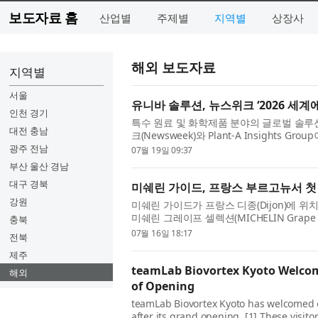
보도자료 홈
산업별
주제별
지역별
상장사
해외 보도자료
지역별
서울
유니바 솔루션, 뉴스위크 ‘2026 세
인천 경기
특수 원료 및 화학제품 분야의 글로벌 솔루션 기업
대전 충남
크(Newsweek)와 Plant-A Insights G
Greenest Companies 2026)’에 이름을
광주 전남
07월 19일 09:37
부산 울산 경남
대구 경북
미쉐린 가이드, 프랑스 부르고뉴서 첫 
강원
미쉐린 가이드가 프랑스 디종(Dijon)에 위
미쉐린 그레이프 셀렉션(MICHELIN Grape
충북
으로 여겨지는 부르고뉴(Bourgogne)는 현대적인
07월 16일 18:17
전북
제주
teamLab Biovortex Kyoto Welcome
해외
of Opening
teamLab Biovortex Kyoto has welcomed ove
after its grand opening. [1] These visit