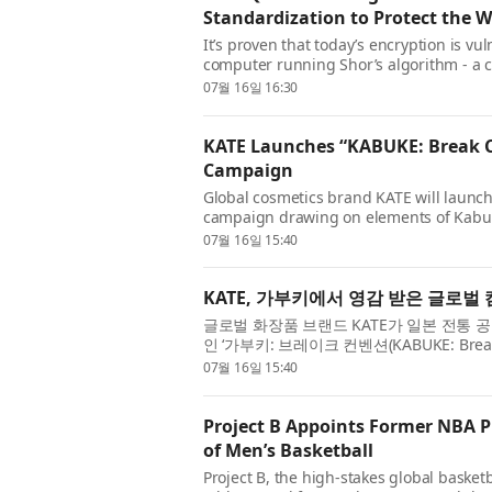
Standardization to Protect the
It’s proven that today’s encryption is v
computer running Shor’s algorithm - a 
before such a cryptographically releva
07월 16일 16:30
KATE Launches “KABUKE: Break C
Campaign
Global cosmetics brand KATE will launch
campaign drawing on elements of Kabuki
campaign debuts on Wednesday, July 8, 20
07월 16일 15:40
KATE, 가부키에서 영감 받은 글로벌 
글로벌 화장품 브랜드 KATE가 일본 전통 공
인 ‘가부키: 브레이크 컨벤션(KABUKE: Break
선을 보였다. 출시의 일환으로 KATE는 캠페
07월 16일 15:40
Project B Appoints Former NBA P
of Men’s Basketball
Project B, the high-stakes global basketb