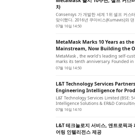
MetaMask 출시 10주년, 셀프 커스
차
Consensys 가 개발한 세계 1위 셀프 커스
맞이했다. 2016년 쿠마비스(Kumavis)와 댄
커스터디 이더리움 브라우저 지갑 중 하나로 시
07월 16일 14:50
MetaMask Marks 10 Years as the 
Mainstream, Now Building the 
MetaMask , the world's leading self-cust
marks its tenth anniversary. Founded i
as one of the first self-custodial Ethere
07월 16일 14:50
L&T Technology Services Partners
Engineering Intelligence for Pr
L&T Technology Services Limited (BSE: 5
Intelligence Solutions & ER&D Consulti
Anthropic to accelerate Engineering Inte
07월 16일 14:10
L&T 테크놀로지 서비스, 앤트로픽과 
어링 인텔리전스 제공