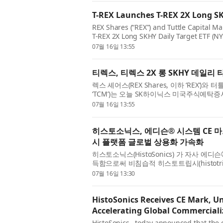
T-REX Launches T-REX 2X Long SK
REX Shares (“REX”) and Tuttle Capital 
T-REX 2X Long SKHY Daily Target ETF (NY
long exposure to the SK hynix American D
07월 16일 13:55
티렉스, 티렉스 2X 롱 SKHY 데일리 타
렉스 셰어스(REX Shares, 이하 ‘REX’)와 터
‘TCM’)는 오늘 SK하이닉스 미국주식예탁증서(Amer
일일 2배 롱 익스포저를 제공하는 레버리지 ETF
07월 16일 13:55
히스토소닉스, 에디슨® 시스템 CE 
시 플랫폼 글로벌 상용화 가속화
히스토소닉스(HistoSonics) 가 자사 에디
득함으로써 비침습적 히스토트립시(histotr
상용화할 수 있게 하는 될 수 있게 됐다고 발
07월 16일 13:30
HistoSonics Receives CE Mark, U
Accelerating Global Commercializ
HistoSonics , today announced that the