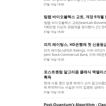
regions. International visitors account f
07월 16일 18:00
팀랩 바이오볼텍스 교토, 개장 9개월 
‘팀랩 바이오볼텍스 교토(teamLab Biovorte
100만명 이상의 관람객을 맞이했다. [1] 
으며 이 중 외국인 비중은 약 42%를 차지한다
07월 16일 18:00
피치 레이팅스, HD은행에 첫 신용등
피치 레이팅스(Fitch Ratings, 이하 피치)가 
Joint Stock Commercial Bank, 
번 등급 부여로 HD은행은 베트남에서 가장 
07월 16일 16:50
포스트퀀텀 알고리즘 클래식 맥엘리스,
획득
현재 사용 중인 암호 체계가 쇼어 알고리즘(Sh
에 취약하다는 사실은 이미 입증된 상태다. 
이어질 수 있다. 암호 해독 능력을 갖춘 양자
07월 16일 16:30
Post-Quantum’s Algorithm - Class