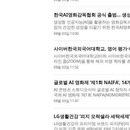
한국AI영화감독협회 공식 출범… 생성
생성형 인공지능(AI)을 활용하는 영화감독과
업의 건강한 성장을 이끌기 위한 한국AI영화감독협회(Ko
KAIFD, )가 공식 출범했다. 한국AI영화감독협
08월 03일 13:00
사이버한국외국어대학교, 영어 평가·
사이버한국외국어대학교(이하 사이버한국외대, 
라인 줌(ZOOM)을 통해 해외 저명 학자를
어학부 콜로퀴엄’을 개최한다고 밝혔다. 이번
08월 03일 11:52
글로벌 AI 영화제 ‘제1회 NAIFA’, 
AI 콘텐츠 스튜디오이자 글로벌 AI 창작자
국제 AI 영화제 ‘제1회 NAIFA(NOMOREFRO
을 성황리에 마무리했다. 제1회 NAIFA에는 
08월 03일 11:47
LG생활건강 ‘피지 모락셀라 세탁세제’
LG생활건강의 프리미엄 브랜드 피지(FiJi)의
간 실적 기준 쿠팡 세탁세제 카테고리에서 