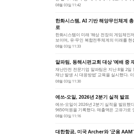
락셀라 세탁세제 코튼향 2.1L는 2024년 첫 출
08월 03일 11:42
한화시스템, AI 기반 해양무인체계 총
로
한화시스템이 미래 ‘해상 전장의 게임체인저
보이며, 유·무인 복합전투체계의 미래를 
에서 ‘인공지능(AI) 기반 유·무인 복합 전투체계
08월 03일 11:33
알파팀, 동해시편교회 대상 ‘예배 중 
재난안전 전문기업 알파팀은 지난 8월 2일
재난 발생 시 대응방법’ 교육을 실시했다. 
서 갑작스러운 재난이 발생할 경우 교회 구성
08월 03일 11:30
에쓰-오일, 2026년 2분기 실적 발표
에쓰-오일이 2026년 2분기 실적을 발표했다.
9650억원을 기록했다. 매출액은 고유가로
업이익이 정제마진 강세에도 불구하고 전분기
08월 03일 11:16
대한항공, 미국 Archer와 ‘군용 AAM