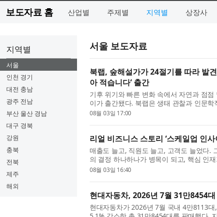
보도자료 홈
산업별
주제별
지역별
상장사
서울 보도자료
지역별
서울
북랩, 숲해설가가 24절기를 따라 발견
인천 경기
아 적습니다’ 출간
대전 충남
기후 위기와 빠른 변화 속에서 자연과 점점 
광주 전남
이가 출간됐다. 북랩은 생태 관찰과 인문학적
적습니다’를 펴냈다. 이 책은 2025년 한 해 
부산 울산 경남
08월 03일 17:00
대구 경북
강원
리얼 비즈니스 스토리 ‘스케일업 인사
충북
매출도 늘고, 직원도 늘고, 고객도 늘었다.
의 결정 하나하나가 병목이 되고, 핵심 인
전북
라진다. 뛰어난 제품력과 구성원의 열정으로 
08월 03일 16:40
제주
해외
현대자동차, 2026년 7월 31만8454대
현대자동차가 2026년 7월 국내 4만8113대
5.1% 감소한 총 31만8454대를 판매했다.