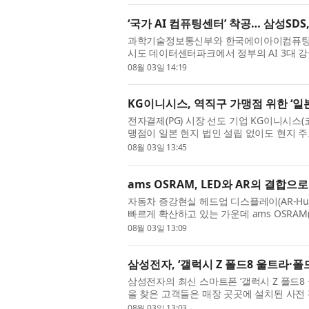
‘국가 AI 컴퓨팅센터’ 착공… 삼성SD
과학기술정보통신부와 한국에이아이컴퓨팅센터
시도 데이터센터파크에서 정부의 AI 3대 강국
컴퓨팅센터’ 착공식을 개최하고 본격적인 건설
08월 03일 14:19
KG이니시스, 역직구 가맹점 위한 ‘
전자결제(PG) 시장 선도 기업 KG이니시스(
맹점이 일본 현지 법인 설립 없이도 현지 
핵심 기술 특허 등록을 완료했다고 3일 밝혔다
08월 03일 13:45
ams OSRAM, LED와 AR의 결
자동차 증강현실 헤드업 디스플레이(AR-H
빠르게 확산하고 있는 가운데 ams OSRAM(한
구현을 위한 프로젝션 등급 RGB LED 광원 ‘OSRA
08월 03일 13:09
삼성전자, ‘갤럭시 Z 폴드8 울트라·폴
삼성전자의 최신 스마트폰 ‘갤럭시 Z 폴드8 
을 찾은 고객들은 매장 곳곳에 설치된 사전 
라·폴드8·플립8’의 새로운 디자인과 기능 등을
08월 03일 13:03