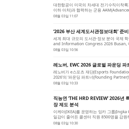
대한항공이 미국의 차세대 전기수직이착륙기(eVT
이하 아처)과 협력하는 군용 AAM(Advanced
계의 주목을 받고 있다. 해외에서 검증된 민간
08월 03일 11:07
‘2026 부산 세계도서관정보대회’ 준비
세계 최대 규모의 도서관·정보 분야 국제 학술회
and Information Congress 2026 Bu
부산 벡스코(BEXCO)에서 개최된다. 국제도서관
08월 03일 10:56
레노버, EWC 2026 글로벌 파운딩
레노버가 e스포츠 재단(Esports Founda
2026’의 ‘파운딩 파트너(Founding Partn
츠 대회를 지원한다고 밝혔다. 올해 처음 파리에
08월 03일 10:33
직능연 ‘THE HRD REVIEW’ 20
장 제도 분석
이케아(IKEA)를 운영하는 잉카 그룹(Ingka G
일감이 줄어든 콜센터 직원 8500명을 감
저(advisor)’로 재훈련하고 신규 서비스를 개
08월 03일 10:30