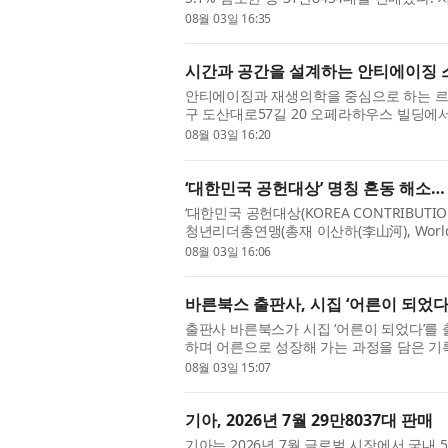
며, 해외 판매는 3.2% 감소한 것으로 집계됐다
08월 03일 16:35
시간과 공간을 설계하는 안티에이징 스
안티에이징과 재생의학을 중심으로 하는 르셀
구 도산대로57길 20 오페라하우스 빌딩에
문화예술계 인사를 초청해 개원식을 열고 병원
08월 03일 16:20
‘대한민국 공헌대상’ 명칭 혼동 해소…
‘대한민국 공헌대상(KOREA CONTRIBUTIO
청년리더총연맹(총재 이산하(李山河), World Fed
인 세계언론협회(회장 이치수)는 세계청년리
08월 03일 16:06
바른북스 출판사, 시집 ‘어른이 되었다
출판사 바른북스가 시집 ‘어른이 되었다’를 
하며 어른으로 성장해 가는 과정을 담은 기록
랑 등 다양한 경험을 통해 한 사람이 어른이 
08월 03일 15:07
기아, 2026년 7월 29만8037대 판매
기아는 2026년 7월 글로벌 시장에서 국내 5만