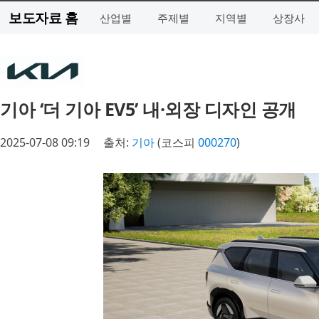
보도자료 홈
산업별
주제별
지역별
상장사
기아 ‘더 기아 EV5’ 내·외장 디자인 공개
2025-07-08 09:19
출처:
기아
(코스피
000270
)