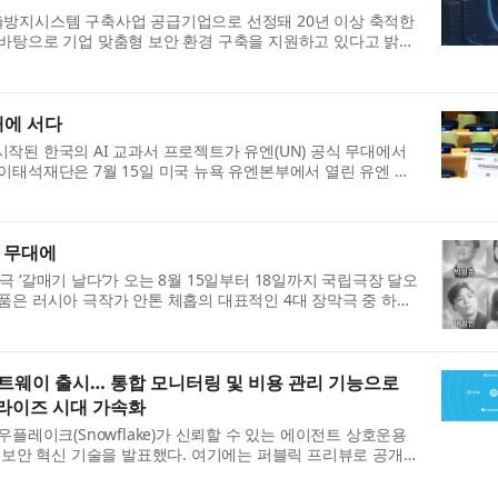
출방지시스템 구축사업 공급기업으로 선정돼 20년 이상 축적한
바탕으로 기업 맞춤형 보안 환경 구축을 지원하고 있다고 밝혔
소기업의 기술유출을 예방하...
대에 서다
작된 한국의 AI 교과서 프로젝트가 유엔(UN) 공식 무대에서
이태석재단은 7월 15일 미국 뉴욕 유엔본부에서 열린 유엔 경
(HLPF)에서 남수단 AI 교과서...
장 무대에
 ‘갈매기 날다’가 오는 8월 15일부터 18일까지 국립극장 달오
품은 러시아 극작가 안톤 체홉의 대표적인 4대 장막극 중 하나
 한다. 예술과 사랑, 인생의...
이트웨이 출시… 통합 모니터링 및 비용 관리 기능으로
라이즈 시대 가속화
우플레이크(Snowflake)가 신뢰할 수 있는 에이전트 상호운용
I 보안 혁신 기술을 발표했다. 여기에는 퍼블릭 프리뷰로 공개
 Gateway) ’가 포함되며, ...