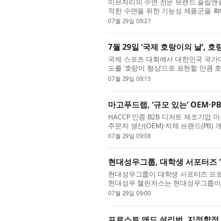
이브자리의 수면 전문 브랜드 슬립앤슬
적한 수면을 위한 기능성 제품군을 
이다. 기상청에 따르면 최근 10년(2016
07월 29일 09:27
7월 29일 ‘국제 호랑이의 날’,
국제 스포츠 대회에서 대한민국 국가
도를 ‘호랑이 형상’으로 표현할 만큼
설화와 민담 속에서는 용맹함과 지혜를
07월 29일 09:15
마고푸드랩, ‘규모 있는’ OEM·
HACCP 인증 B2B 디저트 제조기업
주문자 생산(OEM)·자체 브랜드(PB)
문 대행’이 아니라 목표 단가와 물량·판
07월 29일 09:08
현대성우그룹, 대학생 서포터즈 ‘
현대성우그룹이 대학생 서포터즈 프로그
현대성우 챌린저스는 현대성우그룹이 
‘도전’이라는 기업 가치관을 바탕으로 
07월 29일 09:00
프로스트 앤드 설리번, 지정학적 