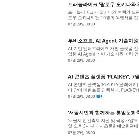
트래블라이크 ‘팔로우 오키나와 20
트래블라이크가 오키나와 여행의 모든 로
로우 오키나와’는 10권의 여행서를 
취재력을 바탕으로, 활기찬 나하 중심가
07월 29일 08:30
투비소프트, AI Agent 기술지
AI 기반 엔터프라이즈 개발 플랫폼 전
입한 AI Agent 기반 기술지원 이
고 29일 밝혔다. 투비소프트는 기존 단
07월 29일 08:00
AI 콘텐츠 플랫폼 ‘PLAIKEY’, 7
AI 콘텐츠 플랫폼 ‘PLAIKEY(플레이
터 참여 이벤트를 진행한다. PLAIKE
게 업로드하고 공유할 수 있는 플랫폼이다
07월 29일 08:00
‘서울시민과 함께하는 통일문화축
‘서울시 민간축제 지원 및 육성사업’으
일 오후 3시부터 서초문화예술회관에서
통일여성협의회(총재 안준희)가 주최·주
07월 29일 08:00