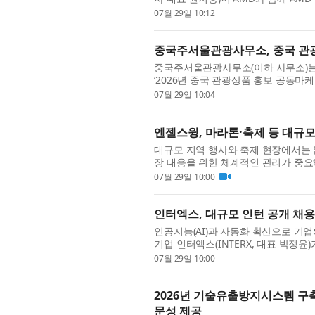
증을 완료했다고 밝혔다. 이번 레퍼런스
07월 29일 10:12
중국주서울관광사무소, 중국 관광
중국주서울관광사무소(이하 사무소)는
‘2026년 중국 관광상품 홍보 공동마케
여 여행사를 모집한다고 밝혔다. 최근 
07월 29일 10:04
엔젤스윙, 마라톤·축제 등 대규모
대규모 지역 행사와 축제 현장에서는
장 대응을 위한 체계적인 관리가 중요
되는 환경에서는 실시간 현장 상황 파악
07월 29일 10:00
인터엑스, 대규모 인턴 공개 채용
인공지능(AI)과 자동화 확산으로 기업
기업 인터엑스(INTERX, 대표 박정
채용에 나선다. 인터엑스는 AX·프로젝트
07월 29일 10:00
2026년 기술유출방지시스템 구
문성 제공