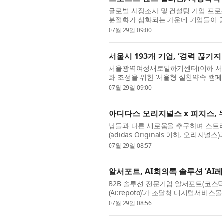
글로벌 시장조사 및 컨설팅 기업 프로스트 
분절화가 심화되는 가운데 기업들이 
어가기 위해 고려해야 할 핵심 공급망 
07월 29일 09:00
서울시 193개 기업, ‘경력 끊기
서울광역여성새로일하기센터(이하 서울
화 조성을 위한 ‘서울형 실천약속 캠페
가 공동 추진하고, 서울 소재 193개 
07월 29일 09:00
아디다스 오리지널스 x 피치스, 
남들과 다른 새로움을 추구하며 스트
(adidas Originals 이하, 오리지널
랜드 피치스(Peaches.)와 함께한 두 
07월 29일 08:57
알서포트, AI회의록 솔루션 ‘A
B2B 솔루션 전문기업 알서포트(코스닥 1
(Ai:repoto)’가 조달청 디지털서
관은 별도의 입찰 절차 없이 나라장터를
07월 29일 08:56