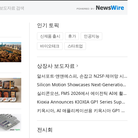
인기 토픽
신제품 출시
휴가
인공지능
바이오테크
스타트업
상장사 보도자료
알서포트·앤앤에스피, 손잡고 N2SF·제어망 시장 공략
Silicon Motion Showcases Next-Generation Storage Solutions for Agentic AI Applications at FMS 2026
실리콘모션, FMS 2026에서 에이전틱 AI에 활용하기 위한 차세대 스토리지 솔루션 공개
Kioxia Announces KIOXIA GP1 Series Super High IOPS SSDs for AI Applications
키옥시아, AI 애플리케이션용 키옥시아 GP1 시리즈 슈퍼 하이 IOPS SSD 발표
전시회