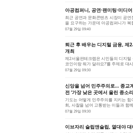
아공컴퍼니, 공연·팬미팅·미디어
최근 공연과 문화콘텐츠 시장이 공연
을 요구하는 가운데 아공컴퍼니가 복합문
페이스무브는 공연과 팬미팅, 쇼케이스,
07월 29일 09:40
퇴근 후 배우는 디지털 금융, 제
개최
제2서울핀테크랩은 시민들의 디지털 금융
코인이랑 뭐가 달라요?’를 주제로 대시
시에 진행돼 직장인들도 퇴근 후 별도의
07월 29일 09:30
신앙을 넘어 민주주의로… 종교계
전 ‘가장 낮은 곳에서 울린 종소리
기도는 어떻게 민주주의를 지키는 힘이
회, 사찰을 넘어 고통받는 이들과 함
신앙의 경계를 넘어 민주주의를 위한 연
07월 29일 09:30
이브자리 슬립앤슬립, 열대야 대비