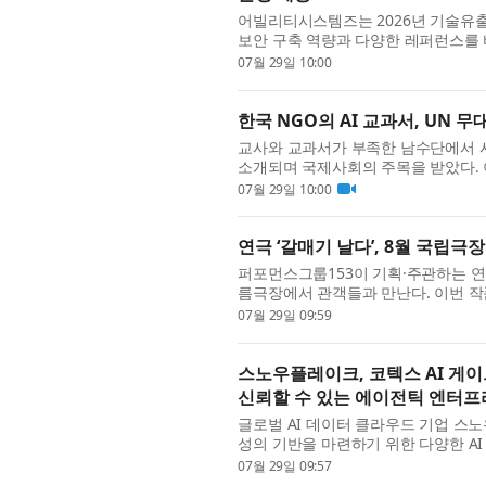
어빌리티시스템즈는 2026년 기술유
보안 구축 역량과 다양한 레퍼런스를 
다. 기술유출방지시스템 구축사업은 중
07월 29일 10:00
한국 NGO의 AI 교과서, UN 무
교사와 교과서가 부족한 남수단에서 시
소개되며 국제사회의 주목을 받았다. 
제사회이사회(ECOSOC) 고위급 정치포럼
07월 29일 10:00
연극 ‘갈매기 날다’, 8월 국립극
퍼포먼스그룹153이 기획·주관하는 연극
름극장에서 관객들과 만난다. 이번 작
인 ‘갈매기(The Seagull)’를 원작으로
07월 29일 09:59
스노우플레이크, 코텍스 AI 게
신뢰할 수 있는 에이전틱 엔터프
글로벌 AI 데이터 클라우드 기업 스노
성의 기반을 마련하기 위한 다양한 A
예정인 ‘코텍스 AI 게이트웨이(Cortex AI
07월 29일 09:57