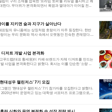
립이 구리 소재를 접목한 ‘프라임 토퍼’를 리뉴얼 출시하고 쾌
확대한다. 무더위가 본격화되면서 폭염과 열대야가 이어질 전망
~2025년) 폭염 일수는 과거...
 호랑이를 지키면 숲과 지구가 살아난다
대표팀의 유니폼에는 상징처럼 호랑이가 자주 등장한다. 한반
 호랑이는 우리 문화와 역사 속에서 오랫동안 친숙한 존재였다.
 상징하는 동물로 등장했고,...
PB 디저트 개발 사업 본격화
 마고푸드랩(대표 황세원)이 카페·브랜드가 자체 디저트를 만드는
 개발 사업을 본격화한다고 밝혔다. 회사는 이를 단순한 ‘소량 주
매 채널을 함께 설계하는 ...
현대성우 챌린저스’ 7기 모집
램인 ‘현대성우 챌린저스’ 7기 참가자를 모집한다고 밝혔다.
2020년부터 운영하고 있는 대학생 서포터즈 프로그램으로,
대학생들이 모빌리티 산업과 ...
혼란 심화와 무역 분절화 속 성장 전략 제시