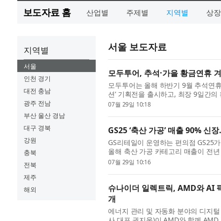
보도자료 홈
산업별
주제별
지역별
상장
서울 보도자료
지역별
서울
모두투어, 추석·가을 황금연휴 겨냥
인천 경기
모두투어는 올해 하반기 9월 추석연휴와
대전 충남
션’ 기획전을 출시하고, 최장 9일간
고 29일 밝혔다. 올해 9월 추석연휴는 
광주 전남
07월 29일 10:18
부산 울산 경남
대구 경북
GS25 ‘축산 가공’ 매출 90% 
강원
GS리테일이 운영하는 편의점 GS25가
올해 축산 가공 카테고리 매출이 전년 
충북
전략의 일환으로 축산 상품 차별화에 집중
07월 29일 10:16
전북
제주
슈나이더 일렉트릭, AMD와 AI 팩
해외
개
에너지 관리 및 자동화 분야의 디지털
사 대표 권지웅)이 AMD와 함께 AMD