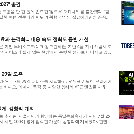
27’ 출간
망을 단 한 권에 압축한 ‘팔로우 오키나와’를 출간했다. ‘팔
집필한 여행 전문가와 파워 계획형 작가의 집요하리만큼 꼼꼼한
와 본섬 구석구석은 물론...
원 효과 본격화… 대응 속도·정확도 동반 개선
문 기업 투비소프트(대표 김모란희)는 지난 4월 자체 개발해 도
력 검색 서비스가 실제 업무 현장에서 뚜렷한 성과로 이어지고 있다
어 매칭 방식의 한계로 지...
월 29일 오픈
키)’가 오는 7월 29일 서비스를 시작하고, 오픈을 기념한 크리에이
Y는 비디오, 이미지, 뮤직 등 다양한 형태의 AI 콘텐츠를 자유롭
. 생성형 AI를 활용해 ...
제’ 성황리 개최
로 추진된 ‘서울시민과 함께하는 통일문화축제’가 지난 7월 25
 시민 500여 명이 참석한 가운데 성황리에 개최됐다. 한민족
관한 이번 축제는 어린이...