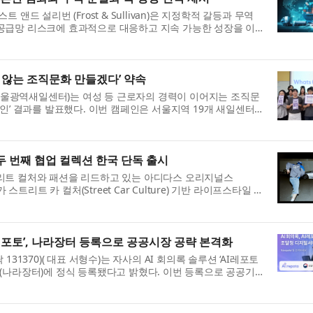
앤드 설리번 (Frost & Sullivan)은 지정학적 갈등과 무역
공급망 리스크에 효과적으로 대응하고 지속 가능한 성장을 이
전략을 제시했다. 최근 중동...
지 않는 조직문화 만들겠다’ 약속
광역새일센터)는 여성 등 근로자의 경력이 이어지는 조직문
인’ 결과를 발표했다. 이번 캠페인은 서울지역 19개 새일센터
기업이 참여했다. 실천약속은 ...
두 번째 협업 컬렉션 한국 단독 출시
리트 컬처와 패션을 리드하고 있는 아디다스 오리지널스
스)가 스트리트 카 컬처(Street Car Culture) 기반 라이프스타일 브
번째 협업 컬렉션을 오는 7월 31일...
I레포토’, 나라장터 등록으로 공공시장 공략 본격화
31370)( 대표 서형수)는 자사의 AI 회의록 솔루션 ‘AI레포토
비스몰(나라장터)에 정식 등록됐다고 밝혔다. 이번 등록으로 공공기
 통해 AI레포토를 간편하...