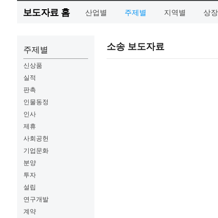
보도자료 홈
산업별
주제별
지역별
상장
소송 보도자료
주제별
신상품
실적
판촉
인물동정
인사
제휴
사회공헌
기업문화
분양
투자
설립
연구개발
계약