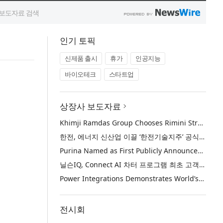
인기 토픽
신제품 출시
휴가
인공지능
바이오테크
스타트업
상장사 보도자료
Khimji Ramdas Group Chooses Rimini Street to Reduce SAP Support Costs, Protect 700+ Customizations and Reinvest Savings in Innovation
한전, 에너지 신산업 이끌 ‘한전기술지주’ 공식 출범
Purina Named as First Publicly Announced NIQ ConnectAI Charter Client
닐슨IQ, Connect AI 차터 프로그램 최초 고객사 ‘퓨리나’ 선정
Power Integrations Demonstrates World’s First 2200 V GaN Technology for Next-Era High-Voltage Power Systems
전시회