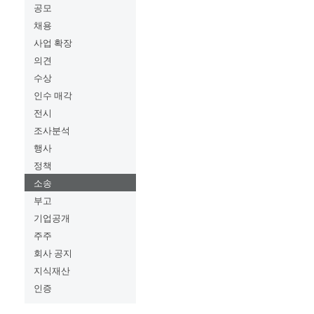
공모
채용
사업 확장
의견
수상
인수 매각
전시
조사분석
행사
정책
소송
부고
기업공개
주주
회사 공지
지식재산
인증