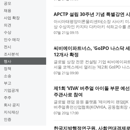
공모
채용
APCTP 설립 30주년 기념 특별강연
사업 확장
아시아태평양이론물리센터(소장 사사키 미사오
의견
상 수상자인 카지타 다카아키 석좌교수를 
혔다. 지난 15일부터 16일까지 양일간 진행
수상
07월 21일 09:15
인수 매각
전시
씨비에이파트너스, ‘GoIPO 나스닥 세
12개사 확정
조사분석
행사
글로벌 상장 전문 컨설팅 기업 씨비에이파트너스(
서울 코엑스에서 열리는 ‘제2회 GoIPO 나스닥 세
정책
폰서 라인업을 확정했다. 이번 행사에는 미국 
07월 21일 09:00
소송
부고
제1회 ‘VIVA’ 버추얼 아이돌 부문 예선
기업공개
주관사로 참여
주주
글로벌 팬덤 응원 플랫폼 ‘제이케이 팬덤(JK
회사 공지
버추얼휴먼산업협회(KOVHIA, 공동협회장 
워드(Virtual Icon Vision Awards, 이하 
지식재산
07월 20일 17:00
인증
한국지방행정연구원, 사회연대경제로