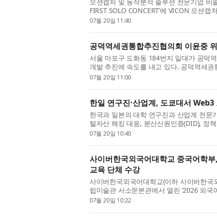
모션캡처 및 동작분석 솔루션 전문기업 비솔은 스
FIRST SOLO CONCERT’에 VICON
성공적인 운영을 지원했다고 밝혔다. 이번 공
07월 20일 11:40
공덕역세권통합추진협의회 이윤중 위원장
서울 마포구 도화동 184번지 일대가 공덕
개발 추진에 속도를 내고 있다. 공덕역세
속통합기획, 역세권 장기전세주택, 역세권 활
07월 20일 11:00
한일 연구진·산업계, 도쿄대서 Web3
한국과 일본의 대학 연구진과 산업계 전문가
털자산 해킹 대응, 분산신원인증(DID), 정책
현안을 논의하고 한·일 공동연구 추진에 뜻을 모
07월 20일 10:40
사이버한국외국어대학교 중국어학부, 
교육 단체 수강
사이버한국외국어대학교(이하 사이버한국외대,
립미술관 서소문본관에서 열린 ‘2026 외국
숙 국립아시아문화전당(ACC) 해설사가 진행
07월 20일 10:22