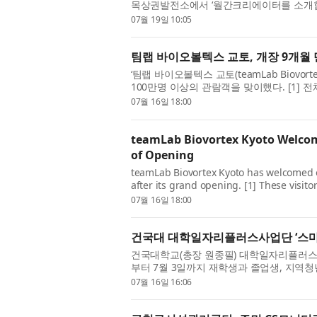
목상권발전소에서 ‘월간크리에이터를 소개합
니다’는 지역에서 활동하는 소상공인과 로컬 
07월 19일 10:05
팀랩 바이오볼텍스 교토, 개장 9개월 
‘팀랩 바이오볼텍스 교토(teamLab Biovorte
100만명 이상의 관람객을 맞이했다. [1] 
으며 이 중 외국인 비중은 약 42%를 차지한다
07월 16일 18:00
teamLab Biovortex Kyoto Welcome
of Opening
teamLab Biovortex Kyoto has welcomed ove
after its grand opening. [1] These visit
regions. International visitors account f
07월 16일 18:00
건국대 대학일자리플러스사업단 ‘스
건국대학교(총장 원종필) 대학일자리플러스
부터 7월 3일까지 재학생과 졸업생, 지역
램’을 운영했다. 이번 프로그램은 스마트건설
07월 16일 16:06