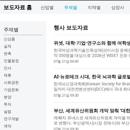
보도자료 홈
산업별
주제별
지역별
상장사
행사 보도자료
주제별
신상품
위셋, 대학·기업·연구소와 함께 여학
실적
한국여성과학기술인육성재단(이사장 윤혜온,
판촉
약 350명을 대상으로 ‘2026년 WISET 진로
고 21일 밝혔다. 이 프로그램은 단순 체험에 
인물동정
07월 21일 09:45
인사
제휴
AI·뉴로테크 시대, 한국 뇌과학 글로벌 협
사회공헌
한국뇌신경과학회(Korean Society for Brai
일까지 대전컨벤션센터(DCC)에서 국내 최대 규
기업문화
한다. 최근 인공지능(AI)의 급속한 발전과 함
07월 21일 09:30
분양
투자
부산, 세계유산위원회 개막 맞춰 ‘대
설립
제48차 유네스코 세계유산위원회 개막을 하
연구개발
로 변했다. 부산광역시(시장 전재수)와 부산
계약
영한 ‘2026 대한민국 밤밤페스타 부산’이 성
07월 21일 09:30