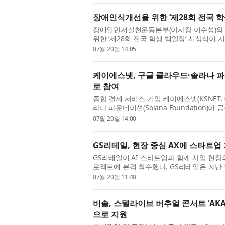
장애인식개선을 위한 ‘제28회 전국 학
장애인먼저실천운동본부(이사장 이수성)와
위한 ‘제28회 전국 학생 백일장’ 시상식​이 
아트홀봄에서 성황리에 개최됐다. 올해 백일장은
07월 20일 14:05
케이에스넷, 구글 클라우드·솔라나 파운
로 참여
종합 결제 서비스 기업 케이에스넷(KSNET, 
라나 파운데이션(Solana Foundation)
톤’에 기관 파트너로 참여한다. 이번 해커톤은
07월 20일 14:00
GS리테일, 현장 중심 AX에 스타트업
GS리테일이 AI 스타트업과 함께 사업 현장의 과제
로젝트에 본격 착수했다. GS리테일은 지난 
그램 ‘더 지에스 챌린지 퓨처 리테일(이하 ‘퓨처 리
07월 20일 11:40
비솔, 스텔라이브 버추얼 콘서트 ‘AKANE L
으로 지원