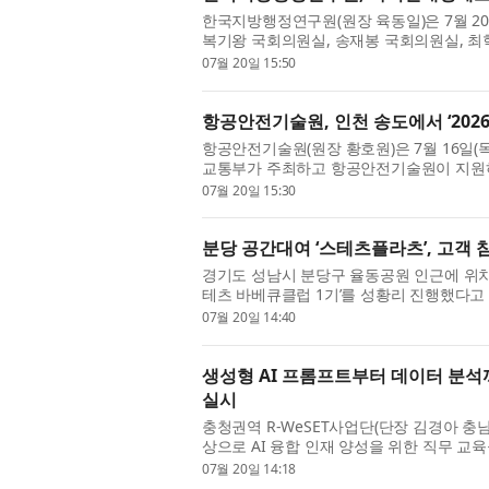
한국지방행정연구원(원장 육동일)은 7월 2
복기왕 국회의원실, 송재봉 국회의원실, 최혁
신포럼 : 사회연대경제정책센터 설립 기념 세미
07월 20일 15:50
항공안전기술원, 인천 송도에서 ‘202
항공안전기술원(원장 황호원)은 7월 16일
교통부가 주최하고 항공안전기술원이 지원하는 
적으로 마쳤다고 밝혔다. 이번 쇼케이스는 실제
07월 20일 15:30
분당 공간대여 ‘스테츠플라츠’, 고객
경기도 성남시 분당구 율동공원 인근에 위치한 ‘
테츠 바베큐클럽 1기’를 성황리 진행했다고
스테츠글로벌의 고기 특화 에어프라이어 ‘스모
07월 20일 14:40
생성형 AI 프롬프트부터 데이터 분석까지
실시
충청권역 R-WeSET사업단(단장 김경아 충
상으로 AI 융합 인재 양성을 위한 직무 교육
한 달간 진행됐으며, 40여 명의 수료생을 배출
07월 20일 14:18