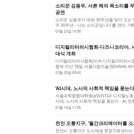
소리꾼 김용우, 서른 해의 목소리를 무
공연
소리꾼 김용우가 데뷔 30주년을 맞아 오는 9
우 30주년 - 나는 소리꾼입니다’를 연다. 1
요와 대표 레퍼토리를 한자리에서 만나는 무대
07월 20일 10:00
디지털리터러시협회-디즈니코리아, 시민
대식 개최
디지털리터러시협회(이하 디지털리터러시협
함께 지난 18일 서울시립미술관(SeMA) 
일 밝혔다. 디지털리터러시협회가 주관하고 
07월 20일 09:42
‘AI시대, 노사의 사회적 책임을 묻는다
서울과학종합대학원(aSSIST)과 디지털노동문
시대, 노사의 사회적 책임을 묻는다 - AI 
조 변화 속에서 노동...
07월 19일 11:05
천안 오룡지구, ‘월간크리에이터를 소
천안시 오룡지구 도시재생 현장지원센터는 