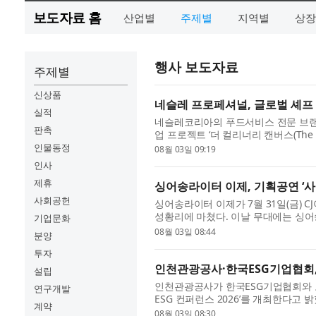
보도자료 홈
산업별
주제별
지역별
상장
행사 보도자료
주제별
신상품
네슬레 프로페셔널, 글로벌 셰프 
실적
네슬레코리아의 푸드서비스 전문 브랜드 네슬
판촉
업 프로젝트 ‘더 컬리너리 캔버스(The 
고 밝혔다. ‘더 컬리너리 캔버스’는 뉴
인물동정
08월 03일 09:19
인사
제휴
싱어송라이터 이제, 기획공연 ‘사
사회공헌
싱어송라이터 이제가 7월 31일(금) 
성황리에 마쳤다. 이날 무대에는 싱어
기업문화
트 시소(SISO)가 함께하며 공연의 결을
08월 03일 08:44
분양
투자
인천관광공사·한국ESG기업협회, ‘
설립
인천관광공사가 한국ESG기업협회와 
연구개발
ESG 컨퍼런스 2026’를 개최한다
계약
와 한국ESG기업협회가 공동 주관하는
08월 03일 08:30