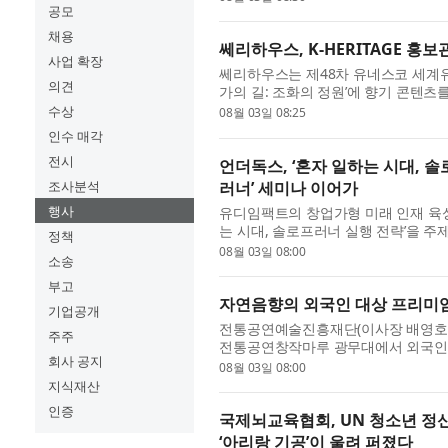
공모
채용
쎄리하우스, K-HERITAGE 홍
사업 확장
쎄리하우스는 제48차 유네스코 세계유산
의견
가의 길: 조화의 정원’에 향기 콘텐츠를
유네스코 세계유산위원회 개최 기간에 
수상
08월 03일 08:25
인수 매각
전시
언더독스, ‘혼자 일하는 시대, 솔
러너’ 세미나 이어가
조사분석
행사
유디임팩트의 창업가형 미래 인재 육성 
는 시대, 솔로프러너 실행 전략’을 
정책
언더독스 데이터 센터가 주최한 이번 세
08월 03일 08:00
소송
부고
자연음향의 외국인 대상 프리미엄 
기업공개
전통공연예술진흥재단(이사장 배영호)은 
주주
전통공연창작마루 광무대에서 외국인 대
회사 공지
기콘서트’는 조선시대 양반가의 1인 1상
08월 03일 08:00
지식재산
인증
국제뇌교육협회, UN 청소년 정
‘아리랑 기공’이 울려 퍼졌다