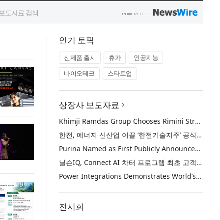
인기 토픽
신제품 출시
휴가
인공지능
바이오테크
스타트업
상장사 보도자료
Khimji Ramdas Group Chooses Rimini Street to Reduce SAP Support Costs, Protect 700+ Customizations and Reinvest Savings in Innovation
한전, 에너지 신산업 이끌 ‘한전기술지주’ 공식 출범
Purina Named as First Publicly Announced NIQ ConnectAI Charter Client
닐슨IQ, Connect AI 차터 프로그램 최초 고객사 ‘퓨리나’ 선정
Power Integrations Demonstrates World’s First 2200 V GaN Technology for Next-Era High-Voltage Power Systems
전시회