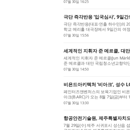
을 대상으로 ‘시원한 나눔’ 봉사활동을 
07월 30일 16:25
극단 즉각반응 ‘입국심사’, 9일
극단 즉각반응(대표·연출 하수민)의 20
학교 메리홀 대극장에서 9일간의 여정
는 좁고 폐쇄적인 공간 하나만으로 100
07월 30일 15:56
세계적인 지휘자 준 메르클, 
세계적인 지휘자 준 메르클(Jun Mär
준 메르클과 대만 국립청소년교향악단은
한국 공연을 개최한다. 알라보가 주관하
07월 30일 14:50
비욘드아키텍처 ‘비아크’, 성수 L
페인터즈앤벤처스의 보육기업인 비욘드아키텍
아크(B.ARC)가 오는 8월 7일(금)부
서 첫 단독 팝업스토어 ‘파이프, 라인(Pipe, 
07월 30일 13:30
항공안전기술원, 제주특별자치도에
7월 29일(수) 제주 서귀포시 성산