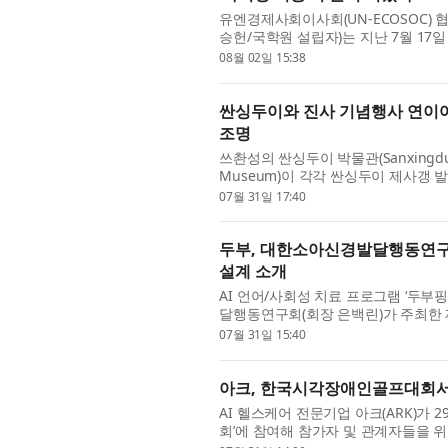
유엔경제사회이사회(UN-ECOSOC) 협의
승헌/국학원 설립자)는 지난 7월 1
벌 행사 ‘One World, One Game, One Goa
08월 02일 15:38
싼싱두이와 진사 기념행사 연이어
조명
쓰촨성의 싼싱두이 박물관(Sanxingdui
Museum)이 각각 싼싱두이 제사갱 
행사를 개최했다. 서로 약 40km 떨어진
07월 31일 17:40
두부, 대한소아신경발달행동연구회
설계 소개
AI 언어/사회성 치료 프로그램 ‘두
달행동연구회(회장 은백린)가 주최한 
엄은 ‘언어발달 지연 아동의 임상적 접근
07월 31일 15:40
아크, 한국시각장애인골프대회서 
AI 헬스케어 전문기업 아크(ARK)가
회’에 참여해 참가자 및 관계자들을 