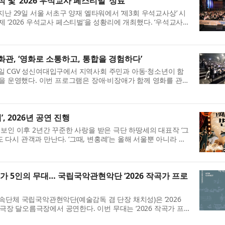
 및 ‘2026 우석교사 페스티벌’ 성료
지난 29일 서울 서초구 양재 엘타워에서 ‘제3회 우석교사상’ 시
 ‘2026 우석교사 페스티벌’을 성황리에 개최했다. ‘우석교사
실천을 격려하고, 학교 ...
관, ‘영화로 소통하고, 통합을 경험하다’
일 CGV 성신여대입구에서 지역사회 주민과 아동·청소년이 함
램을 운영했다. 이번 프로그램은 장애·비장애가 함께 영화를 관람
 서로의 다양성을 이해하고 ...
, 2026년 공연 진행
보인 이후 2년간 꾸준한 사랑을 받은 극단 하땅세의 대표작 ‘그
에도 다시 관객과 만난다. ‘그때, 변홍례’는 올해 서울뿐 아니라 부
두 도시에서 동시에 공...
가 5인의 무대… 국립국악관현악단 ‘2026 작곡가 프로
속단체 국립국악관현악단(예술감독 겸 단장 채치성)은 ‘2026
립극장 달오름극장에서 공연한다. 이번 무대는 ‘2026 작곡가 프
박다은·박준석·이재준·정지...