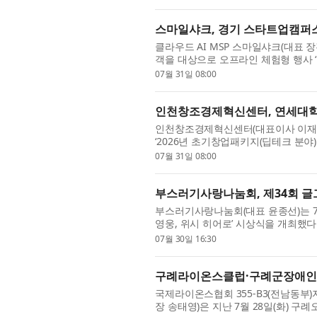
스마일샤크, 경기 스타트업캠퍼스
클라우드 AI MSP 스마일샤크(대표
객을 대상으로 오프라인 체험형 행사 
는 경기도가 판교 제1테크노밸리에 조성
07월 31일 08:00
인천창조경제혁신센터, 연세대학
인천창조경제혁신센터(대표이사 이재선
‘2026년 초기창업패키지(딥테크 분야)
현장투어를 운영했다고 밝혔다. 이번 
07월 31일 08:00
부스러기사랑나눔회, 제34회 글그
부스러기사랑나눔회(대표 윤종선)는 7
영웅, 위시 히어로’ 시상식을 개최했
글과 그림으로 자유롭게 표현하고, 서로
07월 30일 16:30
구례라이온스클럽·구례군장애인복
국제라이온스협회 355-B3(전남동부
장 송태영)은 지난 7월 28일(화) 