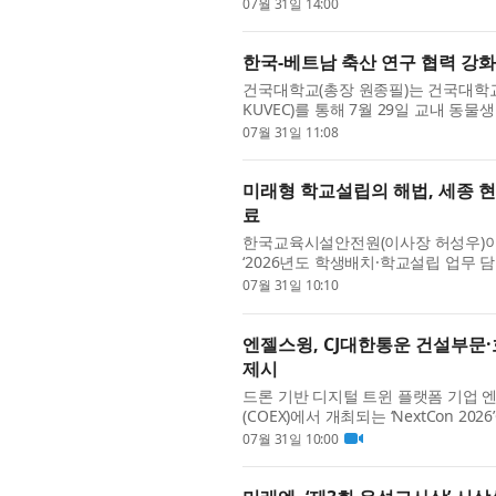
했다고 밝혔다. 이번 대회는 시각장애인
07월 31일 14:00
한국-베트남 축산 연구 협력 강화
건국대학교(총장 원종필)는 건국대학
KUVEC)를 통해 7월 29일 교내 동
나’를 개최했다. 이번 세미나는 양국 
07월 31일 11:08
미래형 학교설립의 해법, 세종 
료
한국교육시설안전원(이사장 허성우)이
‘2026년도 학생배치·학교설립 업무 
무 담당자 40여 명이 참여해 변화하는
07월 31일 10:10
엔젤스윙, CJ대한통운 건설부문·호
제시
드론 기반 디지털 트윈 플랫폼 기업 엔
(COEX)에서 개최되는 ‘NextCon 
기반 스마트건설 DX 운영 사례를 공유하
07월 31일 10:00