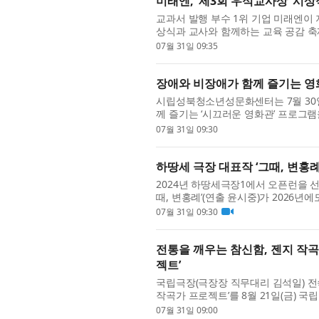
미래엔, ‘제3회 우석교사상’ 시상식
교과서 발행 부수 1위 기업 미래엔이 
상식과 교사와 함께하는 교육 공감 축제
페스티벌’은 미래엔이 교사들의 교육적 
07월 31일 09:35
장애와 비장애가 함께 즐기는 영화
시립성북청소년성문화센터는 7월 30
께 즐기는 ‘시끄러운 영화관’ 프로그
하고 소통하는 통합 문화 프로그램으로,
07월 31일 09:30
하땅세 극장 대표작 ‘그때, 변홍례’
2024년 하땅세극장1에서 오픈런을 선
때, 변홍례’(연출 윤시중)가 2026년
산 어댑터씨어터에서도 함께 막을 올려 
07월 31일 09:30
전통을 깨우는 참신함, 젠지 작곡
젝트’
국립극장(극장장 직무대리 김석일) 전
작곡가 프로젝트’를 8월 21일(금) 국
로젝트’에 참여한 신진 작곡가 김산하·
07월 31일 09:00