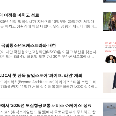
공동으로 진행했다. 이번 봉...
간의 여정을 마치고 성료
26년 신작 ‘입국심사’가 지난 7월 18일부터 26일까지 서강대
을 마치고 성황리에 막을 내렸다. 낯선 공항의 세컨더리룸이라
분을 채운 이번 무대는 국경...
대만 국립청소년오케스트라와 내한
kl)이 대만 국립청소년교향악단(NSYO)을 이끌고 부산을 찾는다.
 오는 8월 4일 화요일 오후 7시 30분 부산콘서트홀에서 첫
는 이번 공연은 대만 국립...
CDC서 첫 단독 팝업스토어 ‘파이프, 라인’ 개최
처(Beyond Architecture)의 라이프스타일 브랜드 비
터 17일(월)까지 11일간 서울 성수동 복합문화공간 LCDC 성수에
Line) - 핵(hacks)부터 오...
서 ‘2026년 도심항공교통 서비스 쇼케이스’ 성료
읍 섭지코지(휘닉스아일랜드 일원)에서 국토교통부가 주최하고 항