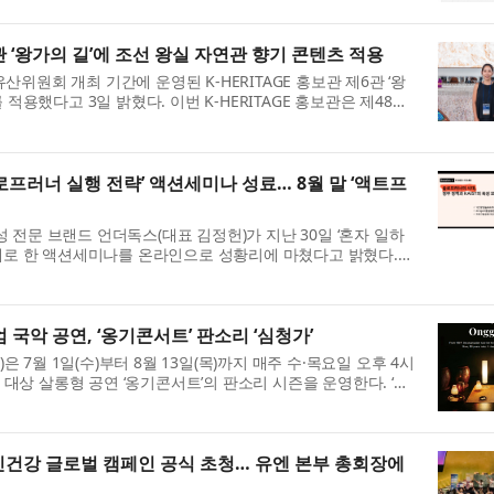
보관 ‘왕가의 길’에 조선 왕실 자연관 향기 콘텐츠 적용
위원회 개최 기간에 운영된 K-HERITAGE 홍보관 제6관 ‘왕
 적용했다고 3일 밝혔다. 이번 K-HERITAGE 홍보관은 제48차
맞춰 ‘전 국토가 이야기책이다...
로프러너 실행 전략’ 액션세미나 성료… 8월 말 ‘액트프
전문 브랜드 언더독스(대표 김정헌)가 지난 30일 ‘혼자 일하
주제로 한 액션세미나를 온라인으로 성황리에 마쳤다고 밝혔다.
미나는 최근 급부상하고 ...
국악 공연, ‘옹기콘서트’ 판소리 ‘심청가’
7월 1일(수)부터 8월 13일(목)까지 매주 수·목요일 오후 4시
상 살롱형 공연 ‘옹기콘서트’의 판소리 시즌을 운영한다. ‘옹
(床) 접객 문화에서 착...
신건강 글로벌 캠페인 공식 초청… 유엔 본부 총회장에