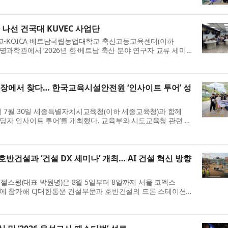
 골프선수와 동반 서포터 약...
 나선 건국대 KUVEC 사업단
교-KOICA 베트남국립농업대학교 축산고등교육센터(이하
물생명과학관에서 ‘2026년 한·베트남 축산 분야 연구자 교류 세미
연구자들이 최신 연구 성과를 공유하...
현장에서 찾다… 한국교육시설안전원 ‘인사이트 투어’ 성
 7월 30일 세종특별자치시교육청(이하 세종교육청)과 함께
담당자 인사이트 투어’를 개최했다. 교육부와 시도교육청 관련 업
 교육환경에 맞춘 미래학교 운...
반건설과 ‘건설 DX 세미나’ 개최… AI 건설 혁신 방향
젤스윙(대표 박원녕)은 8월 5일부터 8일까지 서울 코엑스
2026’에 참가해 CJ대한통운 건설부문과 호반건설의 드론 스테이션
는 ‘건설 DX 세미나’를 개최한다...