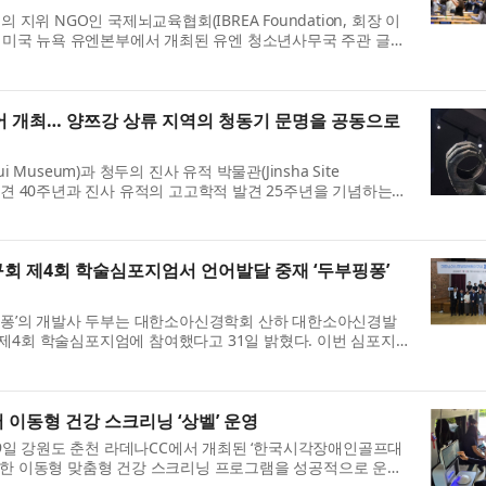
 지위 NGO인 국제뇌교육협회(IBREA Foundation, 회장 이
7일 미국 뉴욕 유엔본부에서 개최된 유엔 청소년사무국 주관 글로
l: Football as a Catalyst for Y...
 개최… 양쯔강 상류 지역의 청동기 문명을 공동으로
 Museum)과 청두의 진사 유적 박물관(Jinsha Site
발견 40주년과 진사 유적의 고고학적 발견 25주년을 기념하는
 두 유적은 한 곳은 북쪽에, 다른 한 곳은 ...
 제4회 학술심포지엄서 언어발달 중재 ‘두부핑퐁’
부핑퐁’의 개발사 두부는 대한소아신경학회 산하 대한소아신경발
제4회 학술심포지엄에 참여했다고 31일 밝혔다. 이번 심포지
과 최신 중재 전략’을 주제...
이동형 건강 스크리닝 ‘상벨’ 운영
 29일 강원도 춘천 라데나CC에서 개최된 ‘한국시각장애인골프대
위한 이동형 맞춤형 건강 스크리닝 프로그램을 성공적으로 운영