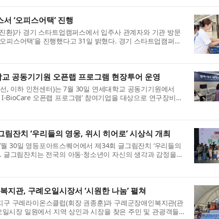
서 ‘오피스어택’ 진행
 장진환)가 경기 스타트업캠퍼스에서 입주사 관계자와 기관 방문
‘오피스어택’을 진행했다고 31일 밝혔다. 경기 스타트업캠퍼스
한 공공 창업보육 시설로, ...
교 공동기기원 오픈랩 프로그램 현장투어 운영
, 이하 인천센터)는 7월 30일 연세대학교 공동기기원에서
 I-BioCare 오픈랩 프로그램’ 참여기업을 대상으로 연구장비
현장투어는 바이오·헬스케어 분...
림잔치 ‘우리들의 영웅, 위시 히어로’ 시상식 개최
월 30일 영등포아트스퀘어에서 제34회 글그림잔치 ‘우리들의
다. 글그림잔치는 전국의 아동·청소년이 자신의 생각과 감정을
의 작품을 통해 이야기를 ...
지관, 구례오일시장서 ‘시원한 나눔’ 펼쳐
)지구 구례라이온스클럽(회장 권종훈)과 구례군장애인복지관(관
구례오일시장 일원에서 지역 상인과 시장을 찾은 주민 및 관광객들