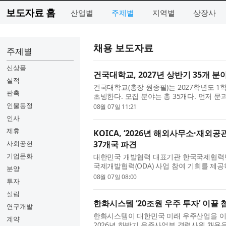
보도자료 홈
산업별
주제별
지역별
상장사
채용 보도자료
주제별
신상품
건국대학교, 2027년 상반기 35개 분
실적
건국대학교(총장 원종필)는 2027학년도 1학
판촉
초빙한다. 모집 분야는 총 35개다. 먼
션/저널리즘 분야 신임 교원을 초빙하며, 문화
인물동정
08월 07일 11:21
인사
제휴
KOICA, ‘2026년 해외사무소·재외
사회공헌
37개국 파견
기업문화
대한민국 개발협력 대표기관 한국국제협력단(
국제개발협력(ODA) 사업 참여 기회를 제
분양
‘2026년 KOICA 해외사무소 및 재외공관 영프
08월 07일 08:00
투자
설립
한화시스템 ‘20조원 우주 투자’ 이끌
연구개발
한화시스템이 대한민국 미래 우주산업을 이
계약
2026년 하반기 우주사업부 경력사원 채용을