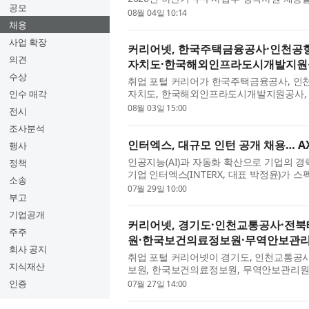
공모
번 채용은 최근 한화그룹이 발표한 국방 AI·우
08월 04일 10:14
채용
사업 확장
커리어넷, 한국주택금융공사·인천공
의견
자치도·한국해외인프라도시개발지원공
수상
취업 포털 커리어가 한국주택금융공사, 인
자치도, 한국해외인프라도시개발지원공사, 
인수 매각
공사에서 2026년도 신입직원 채용을 진행한다
08월 03일 15:00
전시
조사분석
인터엑스, 대규모 인턴 공개 채용… A
행사
인공지능(AI)과 자동화 확산으로 기업의 경
정책
기업 인터엑스(INTERX, 대표 박정윤)가
소송
채용에 나선다. 인터엑스는 AX·프로젝트 매니
07월 29일 10:00
부고
기업공개
커리어넷, 경기도·인천교통공사·전
주주
원·한국보건의료정보원·무역안보관리
회사 공지
취업 포털 커리어넷이 경기도, 인천교통공
지식재산
보원, 한국보건의료정보원, 무역안보관리원의
공기관 통합 채용을 진행한다. 경기도 산하기관
인증
07월 27일 14:00