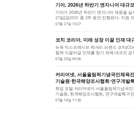
기아, 2026년 하반기 엔지니어 대규
기아가 2026년 하반기 엔지니어 채용을 실시
21일(금)까지 총 2주 동안 진행된다. 지원
며, 채용에 대한 자세한 내용은 기아 채용 홈
07월 27일 10:27
코치 코리아, 미래 성장 이끌 인재 
뉴욕 익스프레시브 럭셔리 브랜드 코치(CO
함께 이끌어갈 인재를 찾기 위해 대규모 공
과 한층 강화된 고객 경험을 제공하기 위해 기
07월 20일 09:56
커리어넷, 서울올림픽기념국민체육
기술원·한국해양조사협회·연구개발특
취업 포털 커리어넷이 서울올림픽기념국민
기술원, 한국해양조사협회, 연구개발특구진
서울올림픽기념국민체육진흥공단에서 2026년
07월 16일 11:30