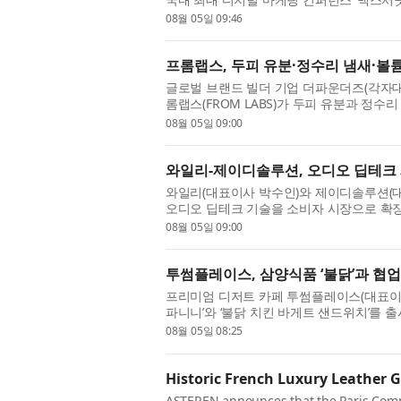
서 브랜드의 실제 구매를 이끌어내는 핵심 전
08월 05일 09:46
프롬랩스, 두피 유분·정수리 냄새·볼륨
글로벌 브랜드 빌더 기업 더파운더즈(각자대
롬랩스(FROM LABS)가 두피 유분과 정수
세범 미스트 드라이 샴푸’를 출시했다. 이번 
08월 05일 09:00
와일리-제이디솔루션, 오디오 딥테크 
와일리(대표이사 박수인)와 제이디솔루션(
오디오 딥테크 기술을 소비자 시장으로 확장
결했다고 5일 밝혔다. 이번 공동사업은 청력케
08월 05일 09:00
투썸플레이스, 삼양식품 ‘불닭’과 협업
프리미엄 디저트 카페 투썸플레이스(대표이사
파니니’와 ‘불닭 치킨 바게트 샌드위치’를 
게 사랑받는 글로벌 브랜드로 인기를 끌면서 
08월 05일 08:25
Historic French Luxury Leather 
ASTEREN announces that the Paris Comme