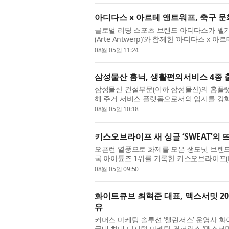
아디다스 x 아르테 앤트워프, 축구 문화
글로벌 리딩 스포츠 브랜드 아디다스가 벨
(Arte Antwerp)’와 함께한 ‘아디다스 x
스와 아르테 앤트워프는 스트리트 문화를 기
08월 05일 11:24
삼성물산 홈닉, 생활편의서비스 4종 
삼성물산 건설부문(이하 삼성물산)의 홈플랫폼 
해 주거 서비스 플랫폼으로서의 입지를 강
통해 청소·세차·의류수거·펫케어 서비스를 선
08월 05일 10:18
키스오브라이프 새 싱글 ‘SWEAT’의
오픈런 열풍으로 화제를 모은 생도넛 브랜드 아
국 아이튠즈 1위를 기록한 키스오브라이프(KISS
름의 무드와 만났다. 아임도넛은 ‘Don’t let them
08월 05일 09:50
화이트큐브 최혁준 대표, 맥스서밋 20
유
커머스 마케팅 솔루션 ‘챌린저스’ 운영사 
국내 최대 디지털 마케팅 컨퍼런스 ‘맥스서밋(M