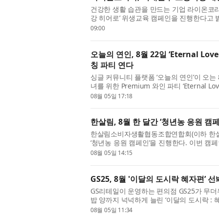
건강한 생활 습관을 만드는 기업 라이온코리
강 히어로’ 위생교육 캠페인을 진행한다고 
코리아와 서대문구보건소, 연세대학교 치과대
09:00
오늘의 연인, 8월 22일 ‘Eternal L
칭 파티 연다
싱글 커뮤니티 플랫폼 ‘오늘의 연인’이 오는 
녀를 위한 Premium 와인 파티 ‘Eternal L
설렘의 시작’이라는 콘셉트로 기획된 이번 행
08월 05일 17:18
한살림, 8월 한 달간 ‘청년농 응원 캠페
한살림소비자생활협동조합연합회(이하 한살림
‘청년농 응원 캠페인’을 진행한다. 이번 캠
년농부가 직접 만나 교류하며 지속가능한 친
08월 05일 14:15
GS25, 8월 '이달의 도시락 혜자편’ 
GS리테일이 운영하는 편의점 GS25가 무더
밥 양까지 넉넉하게 늘린 ‘이달의 도시락 : 혜
주 콘셉트를 정해 신규 도시락 메뉴를 선보이고
08월 05일 11:34