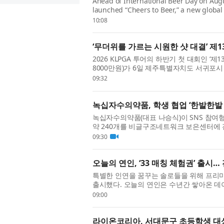
Ahead of International Beer Day on Augu
launched “Cheers to Beer,” a new global
in culture and communities around the 
10:08
‘무더위를 가르는 시원한 샷 대결’ 제
2026 KLPGA 투어의 하반기 첫 대회인 ‘
8000만원)가 6일 제주특별자치도 서귀포시
13회를 맞은 제주삼다수 마스터스는 ‘축제니까
09:32
녹십자수의약품, 학생 협업 ‘한발한발
녹십자수의약품(대표 나승식)이 SNS 참여형
약 240개를 비글구조네트워크 보은센터에 
교 학생 프로젝트 ‘PawfectRxCycle’과 협
09:30
오늘의 연인, ‘33 매칭 체험권’ 출
특별한 인연을 꿈꾸는 솔로들을 위해 프리미엄 
출시했다. 오늘의 연인은 수년간 쌓아온 
성향, 가치관, 조건 등을 종합적으로 고려해 
09:00
라이온코리아, 서대문구 초등학생 대상