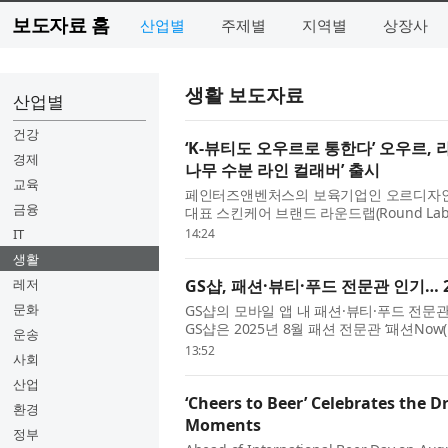
보도자료 홈
산업별
주제별
지역별
상장사
생활 보도자료
산업별
건강
‘K-뷰티도 오우르로 통한다’ 오우르,
경제
나무 수분 라인 컬래버’ 출시
교육
페인터즈앤벤처스의 보육기업인 오르디자인하우
금융
대표 스킨케어 브랜드 라운드랩(Round Lab)
렉션을 선보인다. 이번 협업은 한국 스킨케어
IT
14:24
생활
레저
GS샵, 패션·뷰티·푸드 전문관 인기… 
문화
GS샵의 모바일 앱 내 패션·뷰티·푸드 전문
GS샵은 2025년 8월 패션 전문관 ‘패션Now
운송
(샵)’과 식품 전문관 ‘맛있는 발견’을 추가로 
13:52
사회
산업
‘Cheers to Beer’ Celebrates the D
환경
Moments
정부