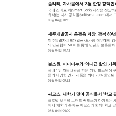
솔리티, 자사몰에서 ‘8월 한정 정맥인
국내 스마트 락(Smart Lock) 시장을 선도
유석)는 자사 공식몰(solitymall.com)
정 정맥인식 도어락 앵콜 기획전’을 오는 31일
08월 04일 10:15
제주개발공사 홍관홍 과장, 광복 80년
제주특별자치도개발공사(사장 직무대행 강성
의 민관협력 MOU를 통해 민관공 보훈문화
았다고 4일 밝혔다. 지난 3일 정부서울청사에서
08월 04일 10:12
불스원, 미미미누와 ‘역대급 할인 기획전
국내 1위 자동차용품 전문 기업 불스원이 
몰의 다양한 인기 제품을 최대 70% 할인된
미누 세일)’를 오는 10일까지 진행한다. 이번
08월 04일 09:32
써모스, 새학기 맞아 공식몰서 ‘학교 갈
글로벌 보온병 브랜드 써모스가 다가오는 새
에서 ‘새학기 준비는 써모스와 함께! 학교 갈
교·등원을 앞두고 자녀의 건강한 수분 섭취 루
08월 04일 09:00