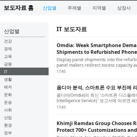
보도자료 홈
산업별
주제별
지역별
상장사
IT 보도자료
산업별
건강
Omdia: Weak Smartphone Demand
경제
Shipments to Refurbished Phon
교육
Display panel shipments into the refur
금융
panel makers redirect excess capacity
manufacturers, according to Omdia’s lat
IT
17:45
생활
레저
옴디아 분석, 스마트폰 수요 부진에 
문화
옴디아(Omdia)의 최신 ‘스마트폰 디스플레이 
Intelligence Service) ’ 보고서
운송
여 생산 능력을 리퍼비시 스마트폰 시장으로 
17:45
사회
산업
Khimji Ramdas Group Chooses Rim
환경
Protect 700+ Customizations and
정부