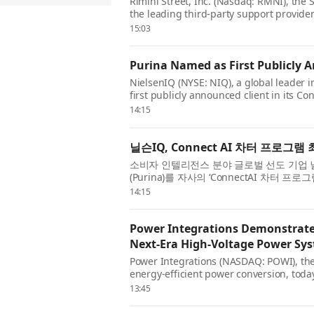
Rimini Street, Inc. (Nasdaq: RMNI), th
the leading third-party support provide
announced that Khimji Ramdas Group, one
15:03
Purina Named as First Publicly 
NielsenIQ (NYSE: NIQ), a global leader 
first publicly announced client in its 
NIQ’s launch of the program with five gl
14:15
닐슨IQ, Connect AI 차터 프로그램
소비자 인텔리전스 분야 글로벌 선도 기업 닐슨I
(Purina)를 자사의 ‘ConnectAI 차터 프로그
했다고 발표했다. 이번 발표는 닐슨IQ가 퍼스널
14:15
Power Integrations Demonstrates
Next-Era High-Voltage Power Sy
Power Integrations (NASDAQ: POWI), the 
energy-efficient power conversion, tod
technology is now rated at up to 2200 V, 
13:45