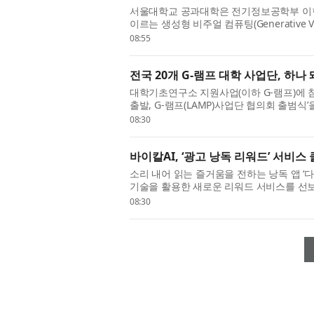
서울대학교 공과대학은 전기정보공학부 이현수
이르는 생성형 비주얼 컴퓨팅(Generative Visu
등 인공지능(AI) 및 컴퓨터 비전 분야의 주
08:55
전국 20개 G-램프 대학 사업단, 하
대학기초연구소 지원사업(이하 G-램프)에 참
출발, G-램프(LAMP)사업단 협의회 출범식
해 교육부와 한국연구재단 관계자 등이 참석한
08:30
바이칼AI, ‘광고 낭독 리워드’ 서비스
소리 내어 읽는 즐거움을 전하는 낭독 앱 ‘
기술을 활용한 새로운 리워드 서비스를 선보
읽고 퀴즈를 맞히면 보상을 받는 ‘광고 낭독 리
08:30