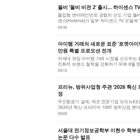
돌비 ‘돌비 비전 2’ 출시… 하이센스 
몰입형 엔터테인먼트 경험의 선도 기업 돌비 래버
센스(Hisense)가 일부 하이센스 TV 모델에 ‘돌
데이트를 통해 더 많은 모델에 확대 적용할 
09:36
아이템 거래의 새로운 표준 ‘로켓아이템땡
만원 특별 프로모션 전개
차세대 게임 아이템 거래 시장을 선도하는 
친화적 브랜드 철학을 강화하기 위해 8월 한
모션’을 실시한다고 7일 밝혔다. 최근 게임 아
09:10
프리뉴, 방위사업청 주관 ‘2026 혁신
정
무인항공기 설계, 제조 전문기업 프리뉴(
‘2026년 혁신 프리미어 1000’ 방위산업
1000’은 기술 혁신성과 성장 가능성이 높은 
09:00
서울대 전기정보공학부 이현수 학부생,
논문 다수 발표