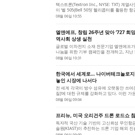
텍스트론(Textron Inc., NYSE: TXT) 계
이 ‘벨 505(Bell 505)’ 헬리콥터를 
시아태평양 지역 항공 분야의 역사적인 이정표
08월 06일 10:55
엘앤에프, 창립 26주년 맞아 ‘727 
역사회 상생 실천
글로벌 이차전지 소재 전문기업 엘앤에프가 창
나눔을 위한 기부 캠페인을 전개하고, 지난
밝혔다. 이번 캠페인은 엘앤에프 본사 소재지
08월 06일 10:31
한국에서 세계로… 나이버테크놀로지스, 
놓인 시장에 나서다
전 세계 각국이 방수 섬유에 오랫동안 쓰여온
질)’에 대한 규제를 강화하고 있다. 이런 가운데 나
가 성능 저하 없이 이 흐름에 대응할 수 있는 PF
08월 06일 09:04
프리뉴, 미국 오리건주 드론 로드쇼 참
독자적 국산 기술 기반의 고신뢰성 무인항
술원(KIAST)이 추진하는 드론 기업 해외 진
드쇼’에 참가해 북미 시장 판로 개척에 본격 
08월 06일 09:00