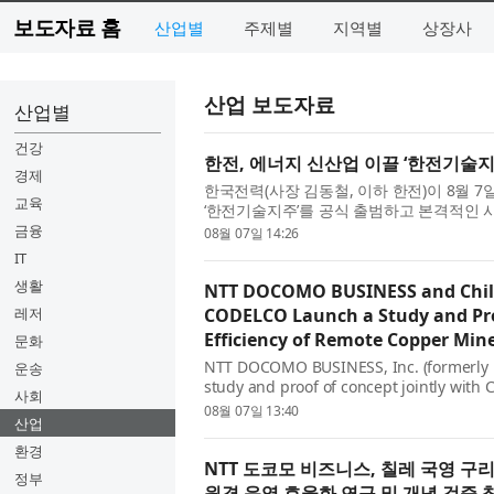
보도자료 홈
산업별
주제별
지역별
상장사
산업 보도자료
산업별
건강
한전, 에너지 신산업 이끌 ‘한전기술지
경제
한국전력(사장 김동철, 이하 한전)이 8월 
교육
‘한전기술지주’를 공식 출범하고 본격적인 
성환 장관, 더불어민주당 신정훈 의원과 정진
금융
08월 07일 14:26
IT
생활
NTT DOCOMO BUSINESS and Chil
레저
CODELCO Launch a Study and Pro
Efficiency of Remote Copper Mi
문화
NTT DOCOMO BUSINESS, Inc. (formerly 
운송
study and proof of concept jointly with
사회
to progress remote operations at CODEL
08월 07일 13:40
산업
환경
NTT 도코모 비즈니스, 칠레 국영 구리
정부
원격 운영 효율화 연구 및 개념 검증 