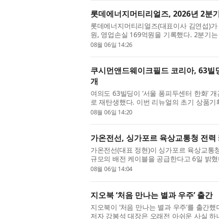
롯데에너지머티리얼즈, 2026년 2분기
롯데에너지머티리얼즈(대표이사 김연섭)가 20
원, 영업손실 169억원을 기록했다. 2분기
트다. 부채비율은 31.5%, 차입금비율은 18
08월 06일 14:26
쿠시먼앤드웨이크필드 코리아, 63빌딩
개
여의도 63빌딩이 ‘서울 퐁피두센터 한화’ 
로 재탄생했다. 이번 리뉴얼의 초기 상품기
리아(Cushman & Wakefield Korea)가
08월 06일 14:20
가온전선, 싱가포르 육상교통청 전력 
가온전선(대표 정현)이 싱가포르 육상교통청의
규모의 배전 케이블을 공급한다고 6일 밝혔
를 확보하며, 향후 MRT를 비롯한 공공 배전 
08월 06일 14:04
지오북 ‘처음 만나는 별과 우주’ 출간
지오북이 ‘처음 만나는 별과 우주’를 출간했
저자 강봉석 대장은 오래전 아쉬운 사실 하