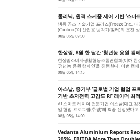
쿨리닉, 원격 스케줄 제어 기반 ‘스마
냉동·공조 기술기업 프리즈(Freeze Inc.
(Coolinic)’이 산업용 냉각기(칠러)의 
으로 자동 운전할 수 있는 ‘스마트 냉각기’를 
08월 06일 09:00
한살림, 8월 한 달간 ‘청년농 응원 캠페
한살림소비자생활협동조합연합회(이하 한살림
‘청년농 응원 캠페인’을 진행한다. 이번 캠
년농부가 직접 만나 교류하며 지속가능한 친
08월 05일 14:15
아스날, 중기부 ‘글로벌 기업 협업 프로
기반 초저전력 고감도 RF 레이더 최적
AI 스마트 레이더 전문기업 아스날(대표 김
업 협업 프로그램(추경)’에 최종 선정됐다고
업이 세계적인 기술 기업과 협력해 혁신 기술
08월 05일 14:00
Vedanta Aluminium Reports Reco
205%, EBITDA More Than Double