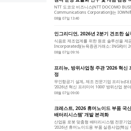
NTT 도코모 비즈니스(NTT DOCOMO BUSI
Communications Corporation))는 IO
활용해 ‘코델코’의 구리광산 원격 운영을 고도
08월 07일 13:40
인그리디언, 2026년 2분기 견조한 실
식음료 제조업계를 위한 원료 솔루션을 제공하
Incorporated)(뉴욕증권거래소: INGR
최고경영자(CEO)인 짐 잘리(Jim Zallie)
08월 07일 09:16
프리뉴, 방위사업청 주관 ‘2026 혁신
정
무인항공기 설계, 제조 전문기업 프리뉴(
‘2026년 혁신 프리미어 1000’ 방위산업
1000’은 기술 혁신성과 성장 가능성이 높은 
08월 07일 09:00
크레스트, 2026 휴머노이드 부품 
배터리시스템’ 개발 본격화
산업용 로봇 맞춤형 배터리시스템 전문기업
‘2026년 휴머노이드용 부품 실증사업(핵심