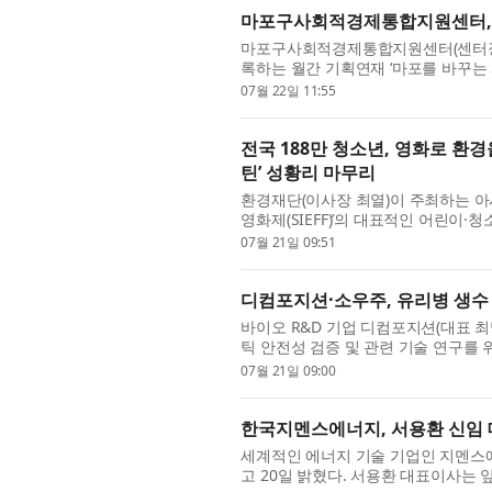
마포구사회적경제통합지원센터, 
마포구사회적경제통합지원센터(센터장 
록하는 월간 기획연재 ‘마포를 바꾸는
조합(이사장 박신연숙)을 소개했다. 20
07월 22일 11:55
전국 188만 청소년, 영화로 환
틴’ 성황리 마무리
환경재단(이사장 최열)이 주최하는 아
영화제(SIEFF)’의 대표적인 어린이
성황리 마무리됐다. 올해 ‘시네마그린틴
07월 21일 09:51
디컴포지션·소우주, 유리병 생수
바이오 R&D 기업 디컴포지션(대표 
틱 안전성 검증 및 관련 기술 연구를
오센서를 기반으로 미세플라스틱을 분석
07월 21일 09:00
한국지멘스에너지, 서용환 신임
세계적인 에너지 기술 기업인 지멘스
고 20일 밝혔다. 서용환 대표이사는