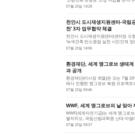
가 체감할 수 있는 안전한 교통 인프라 
07월 23일 14:28
천안시 도시재생지원센터-국립공주
천’ 3자 업무협약 체결
천안시 도시재생지원센터(센터장 오형석
‘녹색건축 탄소중립 실천 시민인재 양성
관기관 간담회를 개최했다고 밝혔다. 이
07월 23일 14:06
환경재단, 세계 맹그로브 생태계
과 공개
환경재단(이사장 최열)은 오는 7월 2
에서 진행한 맹그로브 복원 프로젝트의
브 생태계의 중요성을 알리고, 보호와 
07월 23일 09:46
WWF, 세계 맹그로브의 날 맞
WWF(세계자연기금)는 세계 맹그로브의
별자치도, 국립산림과학원 난대·아열
크를 구축하고 다자간 협력을 본격 추진
07월 23일 09:37