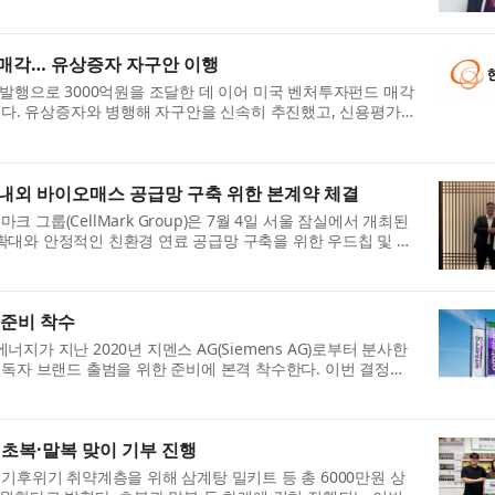
부 관계자 및 업계 선도 기...
매각… 유상증자 자구안 이행
 발행으로 3000억원을 조달한 데 이어 미국 벤처투자펀드 매각
보했다. 유상증자와 병행해 자구안을 신속히 추진했고, 신용평가사
평가에서 한화솔루션의 신용등...
내외 바이오매스 공급망 구축 위한 본계약 체결
마크 그룹(CellMark Group)은 7월 4일 서울 잠실에서 개최된
대와 안정적인 친환경 연료 공급망 구축을 위한 우드칩 및 바
했다고 밝혔다. 이번 본계약...
 준비 착수
가 지난 2020년 지멘스 AG(Siemens AG)로부터 분사한
 독자 브랜드 출범을 위한 준비에 본격 착수한다. 이번 결정은
정한 라이선스 계약에 따른 ...
 초복·말복 맞이 기부 진행
기후위기 취약계층을 위해 삼계탕 밀키트 등 총 6000만원 상