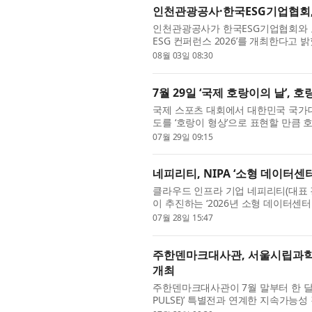
인천관광공사·한국ESG기업협회, ‘
인천관광공사가 한국ESG기업협회와 
ESG 컨퍼런스 2026’를 개최한다
와 한국ESG기업협회가 공동 주관하는
08월 03일 08:30
7월 29일 ‘국제 호랑이의 날’,
국제 스포츠 대회에서 대한민국 국가
도를 ‘호랑이 형상’으로 표현할 만큼
설화와 민담 속에서는 용맹함과 지혜를
07월 29일 09:15
네피리티, NIPA ‘소형 데이터센
클라우드 인프라 기업 네피리티(대표 
이 추진하는 ‘2026년 소형 데이터센
선정됐다고 밝혔다. 전국 10개 과제가
07월 28일 15:47
주한덴마크대사관, 서울시립과학관
개최
주한덴마크대사관이 7월 말부터 한 달간
PULSE)’ 특별전과 연계한 지속가능