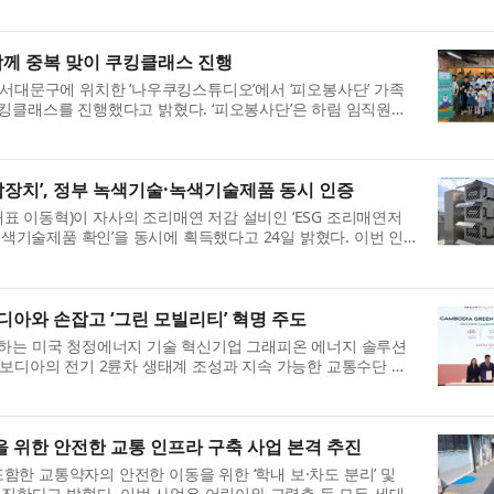
강연 시리즈를 통해 전시...
 함께 중복 맞이 쿠킹클래스 진행
 서대문구에 위치한 ‘나우쿠킹스튜디오’에서 ‘피오봉사단’ 가족
킹클래스를 진행했다고 밝혔다. ‘피오봉사단’은 하림 임직원과
 가치를 실천하는 환경 ...
감장치’, 정부 녹색기술·녹색기술제품 동시 인증
 이동혁)이 자사의 조리매연 저감 설비인 ‘ESG 조리매연저
‘녹색기술제품 확인’을 동시에 획득했다고 24일 밝혔다. 이번 인
색성장 기본법’ 제60조에...
아와 손잡고 ‘그린 모빌리티’ 혁명 주도
영하는 미국 청정에너지 기술 혁신기업 그래피온 에너지 솔루션
ons)가 캄보디아의 전기 2륜차 생태계 조성과 지속 가능한 교통수단 개
스트먼트(GenRich Investm...
 위한 안전한 교통 인프라 구축 사업 본격 추진
한 교통약자의 안전한 이동을 위한 ‘학내 보·차도 분리’ 및
추진한다고 밝혔다. 이번 사업은 어린이와 고령층 등 모든 세대