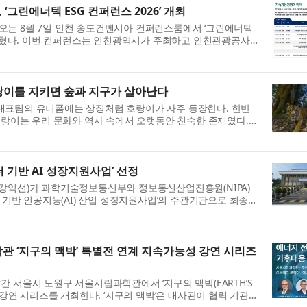
그린에너텍 ESG 컨퍼런스 2026’ 개최
오는 8월 7일 인천 송도컨벤시아 컨퍼런스룸에서 ‘그린에너텍
고 밝혔다. 이번 컨퍼런스는 인천광역시가 주최하고 인천관광공사
 국내 대표 탄소중립·신재생에너지...
 호랑이를 지키면 숲과 지구가 살아난다
대표팀의 유니폼에는 상징처럼 호랑이가 자주 등장한다. 한반
 호랑이는 우리 문화와 역사 속에서 오랫동안 친숙한 존재였다.
 상징하는 동물로 등장했고,...
터 기반 AI 성장지원사업’ 선정
강익선)가 과학기술정보통신부와 정보통신산업진흥원(NIPA)
터 기반 인공지능(AI) 산업 성장지원사업’의 주관기관으로 최종
 경합한 이번 공모에서 네피리...
 ‘지구의 맥박’ 특별전 연계 지속가능성 강연 시리즈
 서울시 노원구 서울시립과학관에서 ‘지구의 맥박(EARTH’S
성 강연 시리즈를 개최한다. ‘지구의 맥박’은 대사관이 협력 기관으