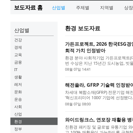
보도자료 홈
산업별
주제별
지역별
상장
환경 보도자료
산업별
건강
가든프로젝트, 2026 한국ESG경
경제
회적 가치 인정받아
교육
환경 분야 사회적기업 가든프로젝트(대표
금융
번 수상은 지난 15년간 도시농업, 빗
적 가치 실천과 환경 기술이 종합적으로
IT
08월 07일 14:41
생활
레저
해전쏠라, GFRP 기술력 인정받아
문화
차세대 복합소재(GFRP) 전문기업 
‘혁신프리미어 1000’ 기업에 선정됐다
운송
견기업을 발굴해 금융 및 정책 지원을 
08월 07일 08:00
사회
산업
와이드링크스, 연포장 재활용 병목
환경
친환경 패키징 및 글로벌 유통기업 
정부
고 100% 재활용이 가능하도록 구현한