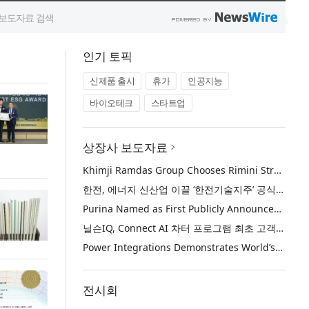
인기 토픽
신제품 출시
휴가
인공지능
바이오테크
스타트업
상장사 보도자료
Khimji Ramdas Group Chooses Rimini Street to Reduce SAP Support Costs, Protect 700+ Customizations and Reinvest Savings in Innovation
한전, 에너지 신산업 이끌 ‘한전기술지주’ 공식 출범
Purina Named as First Publicly Announced NIQ ConnectAI Charter Client
닐슨IQ, Connect AI 차터 프로그램 최초 고객사 ‘퓨리나’ 선정
Power Integrations Demonstrates World’s First 2200 V GaN Technology for Next-Era High-Voltage Power Systems
전시회