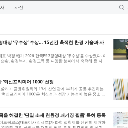
사
사진
영대상 ‘우수상’ 수상… 15년간 축적한 환경 기술과 사
 박경복)가 2026 한국ESG경영대상 ‘우수상’을 수상했다. 이
물순환, 환경복지, 환경교육 등 다양한 분야에서 축적해 온 사회
 평가받은 결과다. 가든...
 ‘혁신프리미어 1000’ 선정
해전쏠라가 금융위원회와 13개 산업 관계 부처가 공동 추진하는
. ‘혁신프리미어 1000’은 혁신성과 성장 가능성이 높은 중소·중
연계하는 정부 대표 기업 육...
을 해결한 ‘단일 소재 친환경 패키징 필름’ 특허 등록
와이드링크스(대표이사 김세호)가 화학 접착제를 완전히 제거하
 ‘접착제 프리 플렉서블 패키징 필름, 이의 제조방법 및 상기 필