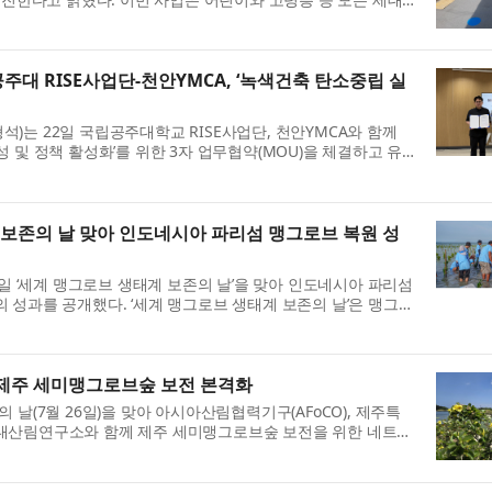
구축을 목표로 하고 있다...
대 RISE사업단-천안YMCA, ‘녹색건축 탄소중립 실
)는 22일 국립공주대학교 RISE사업단, 천안YMCA와 함께
 및 정책 활성화’를 위한 3자 업무협약(MOU)을 체결하고 유
번 협약 및 간담회는 시민과 학...
 보존의 날 맞아 인도네시아 파리섬 맹그로브 복원 성
6일 ‘세계 맹그로브 생태계 보존의 날’을 맞아 인도네시아 파리섬
 성과를 공개했다. ‘세계 맹그로브 생태계 보존의 날’은 맹그로
복원 노력을 촉구하기 ...
아 제주 세미맹그로브숲 보전 본격화
 날(7월 26일)을 맞아 아시아산림협력기구(AFoCO), 제주특
대산림연구소와 함께 제주 세미맹그로브숲 보전을 위한 네트워
한다고 밝혔다. 이번 협력은 제...