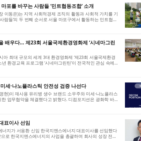
마포를 바꾸는 사람들 ‘민트협동조합’ 소개
이동은)는 지역 사회적경제 조직의 활동과 사회적 가치를 기
 사람들’의 두 번째 순서로 서울 마포구에서 활동하는 민트협동
21년 설립된 민트협동조합...
경을 배우다… 제23회 서울국제환경영화제 ‘시네마그린
시아 최대 규모의 세계 3대 환경영화제 ‘제23회 서울국제환경
·청소년 환경교육 프로그램 ‘시네마그린틴’이 전국적인 관심 속에
’은 기후위기 시대에 발맞...
 미세·나노플라스틱 안전성 검증 나선다
최명현)이 재사용 유리병 생수 브랜드 소우주와 미세·나노플라스
 위한 업무협약을 체결했다고 밝혔다. 디컴포지션은 광화학 바이
·평가하는 기술을 보유한 ...
 대표이사 선임
에너지가 서용환 신임 한국지멘스에너지 대표이사를 선임했다
 앞으로 한국지멘스에너지의 사업을 총괄하며 회사의 성장 전략