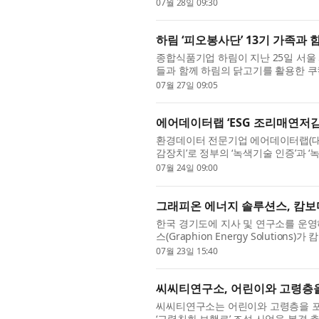
로 참여한 전시로, 대사관은 이번 연계 
07월 28일 09:30
하림 ‘피오봉사단’ 13기 가족과
종합식품기업 하림이 지난 25일 서울
들과 함께 하림의 닭고기를 활용한 쿠
소비자 가족들이 함께 탄소중립과 친환경
07월 27일 09:05
에어데이터랩 ‘ESG 조리매연저
환경데이터 전문기업 에어데이터랩(대표
감장치’로 정부의 ‘녹색기술 인증’과 
증은 ‘기후위기 대응을 위한 탄소중립·녹
07월 24일 09:00
그래피온 에너지 솔루션스, 캄보디
한국 경기도에 지사 및 연구소를 운
스(Graphion Energy Soluti
발을 위해 캄보디아 현지 기업 젠리치 인베
07월 23일 15:40
씨씨티연구소, 어린이와 고령층을
씨씨티연구소는 어린이와 고령층을 포함
‘고령친화 보행로’ 조성 사업을 본격 