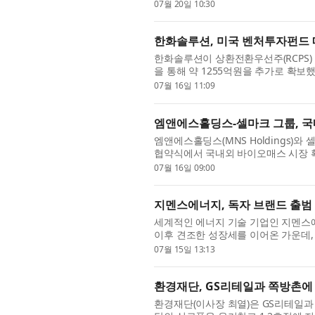
을 주도할 예정이다. 이와 함께 고객, 정
07월 20일 10:30
한화솔루션, 미국 벤처투자펀드 
한화솔루션이 상환전환우선주(RCPS)
을 통해 약 1255억원을 추가로 확
들은 이를 반영해 올해 6월 정기 신용
07월 16일 11:09
엠앤에스홀딩스-셀마크 그룹, 국
엠앤에스홀딩스(MNS Holdings)와 셀
협약식에서 국내외 바이오매스 시장 확
이오매스 연료 공급·구매 본계약을 체결
07월 16일 09:00
지멘스에너지, 독자 브랜드 출범
세계적인 에너지 기술 기업인 지멘스에너지
이후 견조한 성장세를 이어온 가운데,
지멘스에너지의 브랜드 사용 기한을 규
07월 15일 13:13
환경재단, GS리테일과 쪽방촌에
환경재단(이사장 최열)은 GS리테일과 