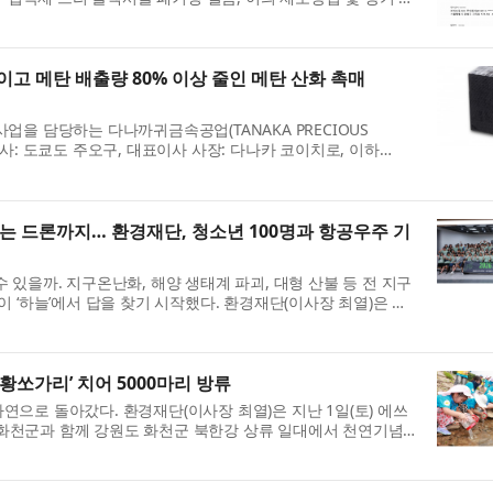
. 이번 특허는 우레탄이나...
고 메탄 배출량 80% 이상 줄인 메탄 산화 촉매
을 담당하는 다나까귀금속공업(TANAKA PRECIOUS
td.)(본사: 도쿄도 주오구, 대표이사 사장: 다나카 코이치로, 이하
고 장기간 높은 정화 성능을 유지하는 메탄 산화...
는 드론까지… 환경재단, 청소년 100명과 항공우주 기
있을까. 지구온난화, 해양 생태계 파괴, 대형 산불 등 전 지구
 ‘하늘’에서 답을 찾기 시작했다. 환경재단(이사장 최열)은 지
에서 진행한 ‘2026 기...
황쏘가리’ 치어 5000마리 방류
으로 돌아갔다. 환경재단(이사장 최열)은 지난 1일(토) 에쓰
, 화천군과 함께 강원도 화천군 북한강 상류 일대에서 천연기념
 방류 활동을 성공적으로 ...