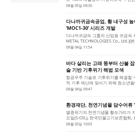
름을 포함하는 포장지’ 특허를 등록했다
08월 05일 09:30
다나까귀금속공업, 황 내구성 높이
‘MOC1-30’ 시리즈 개발
다나까귀금속 그룹의 산업용 귀금속 사업
METAL TECHNOLOGIES Co., L
TANAKA)이 황(S) 내구성이 우수하
08월 04일 11:54
바다 살리는 고래 똥부터 산불 잡
술 기반 기후위기 해법 모색
항공우주 기술로 기후위기를 해결할 수 
적 기후 재난에 맞서기 위해 청소년들이
난 7월 27일부터 29일까지 도봉숲속마을
08월 04일 09:47
환경재단, 천연기념물 담수어류 ‘
멸종위기의 천연기념물 황쏘가리가 자연
오일(S-OIL), 한국민물고기보존협회
물 ‘한강의 황쏘가리’ 복원을 위한 치어
08월 03일 10:05