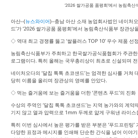
‘2026 쌀가공품 품평회’에서 농림축
아산--(
뉴스와이어
)--충남 아산 소재 농업회사법인 네이처오
드’가 ‘2026 쌀가공품 품평회’에서 농림축산식품부 장관
◇ 역대 최고 경쟁률 뚫고 ‘쌀플러스 TOP 10’ 우수 제품 선
농림축산식품부가 주최하고 한국쌀가공식품협회가 주관한 이번 품
로그램이다. 특히 올해는 국무총리상이 최초로 신설되며 전국
네이처오다의 ‘달칩 톡톡 초코샌드’는 엄격한 심사를 거쳐 대한민
당히 이름을 올리며 장관상의 영예를 안았다.
◇ 먹는 즐거움에 보는 즐거움을 더한 ‘콘텐츠 푸드’의 진화
수상의 주역인 ‘달칩 톡톡 초코샌드’는 지역 농가와의 계약재
기지 않고 열과 압력으로 1mm 두께로 얇게 구워낸 라이스
특히 이번 심사에서 높은 평가를 받은 부분은 ‘푸드프린팅’ 기
다양한 표정과 메시지를 인쇄해 단순한 간식을 넘어 이야기가 있