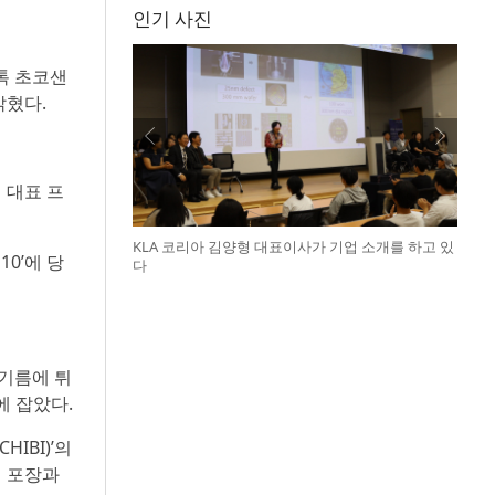
인기 사진
톡 초코샌
밝혔다.
 대표 프
KLA 코리아 김양형 대표이사가 기업 소개를 하고 있
10’에 당
다
 기름에 튀
에 잡았다.
IBI)’의
별 포장과