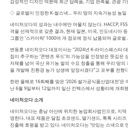
감성적인 디자인 덕분에 최근 답례품, 기업 판촉물, 관광 기
◇ 글로벌이 인정한 K-쌀스낵… 우리 땅의 지속가능성 높일
네이처오다의 성과는 내수에만 머물지 않는다. HACCP, FSSC
격을 선제적으로 갖춘 결과, 현재 일본, 미국, 인도네시아 
그룹인 ‘스카이락’ 1000여 개 점포에 정식 납품되며 글로
변동훈 네이처오다 대표이사는 “2024년 K-라이스페스타 
칩이 추구하는 ‘콘텐츠 푸드’의 가능성을 인정받은 뜻깊은 성
자체를 넘어 국산 유기농 쌀의 수요 창출을 통해 우리 땅의
을 개발해 친환경 농가 상생에 앞장서겠다”고 포부를 전했다
한편 올해로 16회째를 맞은 ‘2026 쌀가공식품산업대전’은 
난 6월 9일부터 12일까지 일산 킨텍스에서 성황리에 개최됐
네이처오다 소개
네이처오다는 충남 아산에 위치한 농업회사법인으로, 지역 친환경
영한다. 대표 제품은 달칩 초코샌드, 딸기샌드, 톡톡 시리즈 
진출해 호평을 받고 있다. 네이처오다는 ‘맛있는 스낵으로 