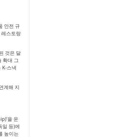
품 안전 규
리 레스토랑
된 것은 달
 확대 그
 K-스낵
 연계해 지
)’을 운
독일 등)에
를 높이는