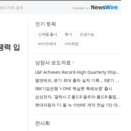
인기 토픽
신제품 출시
휴가
인공지능
바이오테크
스타트업
쟁력 입
상장사 보도자료
L&F Achieves Record-High Quarterly Shipments, Begins LFP Supply for North American ESS in Q3 Advancing its Two-Track NCM and LFP Growth Strategy
엘앤에프, 분기 최대 출하 실적 기록… 3분기 북미 ESS향 LFP 공급 착수 NCM+LFP ‘2-Track’ 성장 전략 실현
IBK기업은행 ‘i-ONE 햇살론 특례보증’ 출시
삼성전자, ‘갤럭시 Z 폴드8 울트라·폴드8·플립8’과 ‘갤럭시 워치 울트라2·워치9’ 국내 공식 출시
현대자동차 ‘디 올 뉴 아반떼’ 계약 첫날 1만 대 돌파
전시회