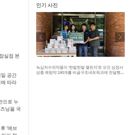
인기 사진
 잠실점 본
녹십자수의약품이 ‘한발한발 챌린지’로 모인 심장사
상충 예방약 240개를 비글구조네트워크에 전달했
테일 공간
다. 왼쪽부터 비글구조네트워크 김세현 대표, 캠페
됨에 따라
인을 기획한 차율하 학생, 녹십자수의약품 이범석
팀장, 청주 수동물병원 전귀호 원장
반으로 누
시즈닝을 국
후 ‘에브