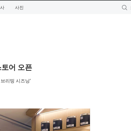
사
사진
스토어 오픈
에브리띵 시즈닝’