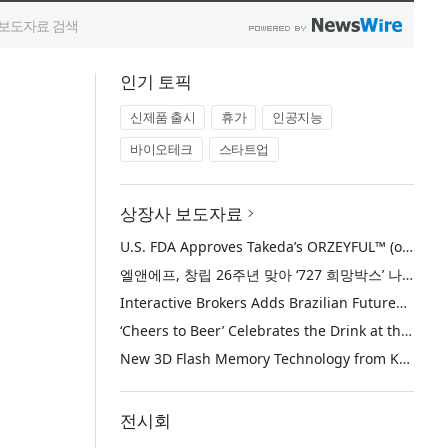
인기 토픽
신제품 출시
휴가
인공지능
바이오테크
스타트업
상장사 보도자료
U.S. FDA Approves Takeda’s ORZEYFUL™ (oveporexton), the First and Only Medicine to Treat the Underlying Cause of Narcolepsy Type 1
엘앤에프, 창립 26주년 맞아 ‘727 희망박스’ 나눔 캠페인 진행… 임직원과 함께 대구 지역사회 상생 실천
Interactive Brokers Adds Brazilian Futures through Brazil’s B3 Exchange
‘Cheers to Beer’ Celebrates the Drink at the Heart of Life’s Meaningful Moments
New 3D Flash Memory Technology from Kioxia and Sandisk Achieves Industry’s Highest Bit Density for QLC NAND
전시회