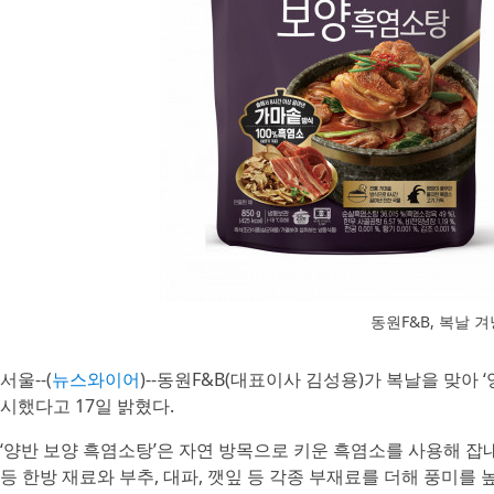
동원F&B, 복날 
서울--(
뉴스와이어
)--동원F&B(대표이사 김성용)가 복날을 맞아 
시했다고 17일 밝혔다.
‘양반 보양 흑염소탕’은 자연 방목으로 키운 흑염소를 사용해 잡내
등 한방 재료와 부추, 대파, 깻잎 등 각종 부재료를 더해 풍미를 