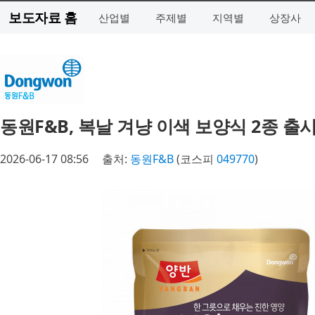
보도자료 홈
산업별
주제별
지역별
상장사
동원F&B, 복날 겨냥 이색 보양식 2종 출
2026-06-17 08:56
출처:
동원F&B
(코스피
049770
)