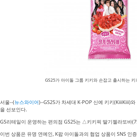
GS25가 아이돌 그룹 키키와 손잡고 출시하는 키키
서울--(
뉴스와이어
)--GS25가 차세대 K-POP 신예 키키(Kiii
을 선보인다.
GS리테일이 운영하는 편의점 GS25는 △키키픽 딸기젤라또바(75
이번 상품은 유명 연예인, K팝 아이돌과의 협업 상품이 SNS 