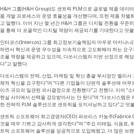
H&H 그룹(H&H Group)도 센트릭 PLM으로 글로벌 제품 데이
품 개발 프로세스의 운영 효율성을 개선했다며, 또한 제품 차별
고 말했다. 이어 지난 몇 년간 H&H 그룹은 디지털 전환을 꾸
을 통해 더 포괄적인 디지털 역량이 제공되기를 기대한다고 덧붙
인터코스(Intercos) 그룹 최고정보기술책임자 마우로 마카냐니(M
하면서 혁신과 운영 우수성을 지속적으로 고도화해야 하는 요구가
조율 역량을 제공하고 있으며, 다쏘시스템의 이번 선정으로 해당
다”고 말했다.
다쏘시스템의 전략, 산업, 마케팅 및 혁신 총괄 부사장인 엘리사 프리스너(E
체적 혁신을 요구한다”며 “다른 기업들이 단편적 솔루션에 머무
이즈 규모의 일관된 의사결정으로 전환했다”고 전했다. 이어 “소
현실 사이에서 선택을 강요받아서는 안 된다”며 “다쏘시스템은 제
한 전략적 PLM 솔루션으로 센트릭을 포지셔닝하고 있다”고 덧
센트릭 소프트웨어 최고경영자(CEO) 파브리스 카농주(Fabrice 
것을 매우 기쁘고 감사하게 생각한다”며 “주요 리테일, 식음료,
트릭 소프트웨어 솔루션을 성공적으로 도입해왔고, 더 많은 브랜드와