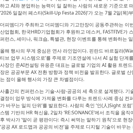
하고 AI와 분업하는 능력이 일 잘하는 사람의 새로운 기준으로 
‘2026 일잘러 페스타(Skill-Up Festa 2026)’가 오는 7월 
더피엠디가 주최하고 더피엠디와 기고만장이 공동주관하는 이번
산업협회, 한국HRD기업협회가 후원하고 데스커, FASTFIVE가 스폰서
퍼런스, 세미나, 워크숍, 특별관, 현장 이벤트를 통해 변화하는 
올해 행사의 무게 중심은 연사 라인업이다. 핀란드 바르질라(Wärtsi
티브 업무 시스템으로’를 주제로 기조연설에 나서 AI 실험 단계를
사장인 준AI컨설팅 유응준 대표는 글로벌 기업의 AI 활용 트
장은 공공부문 AX 전환 방향과 정책 비전을 발표한다. 글로벌 산
는 점이 올해 행사의 가장 큰 차별점이다.
사흘간의 컨퍼런스는 기술-사람-공공의 세 축으로 설계됐다. 기술의 축인 
결정이 업무 방식에 가져올 변화를 다루는 트렌드·사례 중심 컨퍼
가 바꾸는 일의 단위’를 발표한다. 사람의 축인 ‘인(人)Sight 포럼’
스템 기반의 HR 혁신을, 2일차 ‘RE:SONANCE’에서 조직을
후 박사가 ‘말이 곧 평판이다: 즉시 써먹는 말하기 원칙’으로 현장에서
‘공공 AX 로드맵과 공공의 비전’을 주제로 디지털 기술이 바꾸는