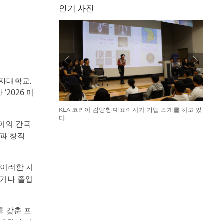
인기 사진
여자대학교,
2026 미
KLA 코리아 김양형 대표이사가 기업 소개를 하고 있
다
이의 간극
과 창작
 이러한 지
두거나 졸업
를 갖춘 프