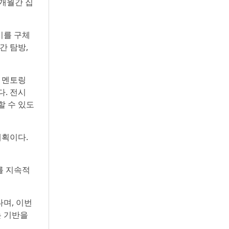
6개월간 집
시를 구체
간 탐방,
 멘토링
. 전시
할 수 있도
계획이다.
를 지속적
며, 이번
는 기반을