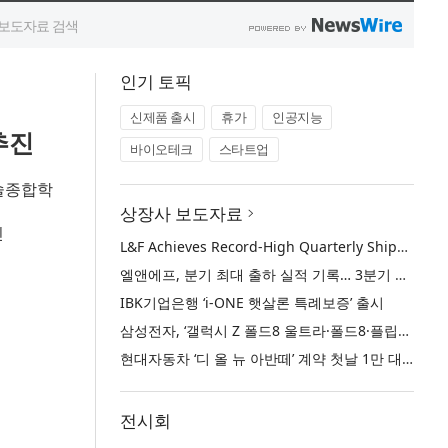
인기 토픽
신제품 출시
휴가
인공지능
추진
바이오테크
스타트업
술종합학
상장사 보도자료
진
L&F Achieves Record-High Quarterly Shipments, Begins LFP Supply for North American ESS in Q3 Advancing its Two-Track NCM and LFP Growth Strategy
엘앤에프, 분기 최대 출하 실적 기록… 3분기 북미 ESS향 LFP 공급 착수 NCM+LFP ‘2-Track’ 성장 전략 실현
IBK기업은행 ‘i-ONE 햇살론 특례보증’ 출시
삼성전자, ‘갤럭시 Z 폴드8 울트라·폴드8·플립8’과 ‘갤럭시 워치 울트라2·워치9’ 국내 공식 출시
현대자동차 ‘디 올 뉴 아반떼’ 계약 첫날 1만 대 돌파
전시회