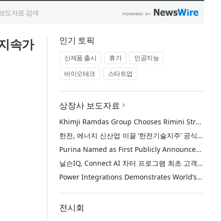
인기 토픽
 지속가
신제품 출시
휴가
인공지능
바이오테크
스타트업
상장사 보도자료
Khimji Ramdas Group Chooses Rimini Street to Reduce SAP Support Costs, Protect 700+ Customizations and Reinvest Savings in Innovation
한전, 에너지 신산업 이끌 ‘한전기술지주’ 공식 출범
Purina Named as First Publicly Announced NIQ ConnectAI Charter Client
닐슨IQ, Connect AI 차터 프로그램 최초 고객사 ‘퓨리나’ 선정
Power Integrations Demonstrates World’s First 2200 V GaN Technology for Next-Era High-Voltage Power Systems
전시회