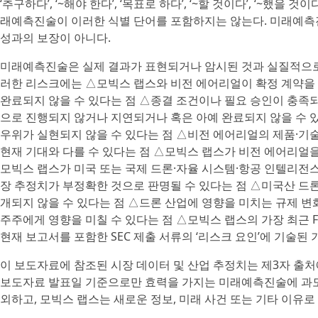
‘추구하다’, ‘~해야 한다’, ‘목표로 하다’, ‘~할 것이다’, ‘~했
래예측진술이 이러한 식별 단어를 포함하지는 않는다. 미래예측진술
성과의 보장이 아니다.
미래예측진술은 실제 결과가 표현되거나 암시된 것과 실질적으로 다
러한 리스크에는 △모빅스 랩스와 비전 에어리얼이 확정 계약을
완료되지 않을 수 있다는 점 △종결 조건이나 필요 승인이 충족
으로 진행되지 않거나 지연되거나 혹은 아예 완료되지 않을 수 있
우위가 실현되지 않을 수 있다는 점 △비전 에어리얼의 제품·기술
현재 기대와 다를 수 있다는 점 △모빅스 랩스가 비전 에어리얼
모빅스 랩스가 미국 또는 국제 드론·자율 시스템·항공 인텔리전스
장 추정치가 부정확한 것으로 판명될 수 있다는 점 △미국산 드
개되지 않을 수 있다는 점 △드론 산업에 영향을 미치는 규제 변
주주에게 영향을 미칠 수 있다는 점 △모빅스 랩스의 가장 최근 Form 
현재 보고서를 포함한 SEC 제출 서류의 ‘리스크 요인’에 기술된
이 보도자료에 참조된 시장 데이터 및 산업 추정치는 제3자 출
보도자료 발표일 기준으로만 효력을 가지는 미래예측진술에 과도
외하고, 모빅스 랩스는 새로운 정보, 미래 사건 또는 기타 이유