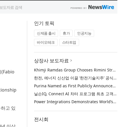
인기 토픽
신제품 출시
휴가
인공지능
바이오테크
스타트업
상장사 보도자료
Khimji Ramdas Group Chooses Rimini Street to Reduce SAP Support Costs, Protect 700+ Customizations and Reinvest Savings in Innovation
Fabio
한전, 에너지 신산업 이끌 ‘한전기술지주’ 공식 출범
Purina Named as First Publicly Announced NIQ ConnectAI Charter Client
onship
닐슨IQ, Connect AI 차터 프로그램 최초 고객사 ‘퓨리나’ 선정
Power Integrations Demonstrates World’s First 2200 V GaN Technology for Next-Era High-Voltage Power Systems
유하고 있
전시회
0년 이상