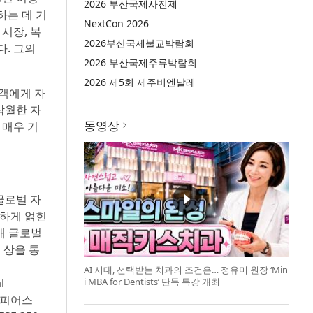
2026 부산국제사진제
하는 데 기
NextCon 2026
시장, 복
2026부산국제불교박람회
. 그의
2026 부산국제주류박람회
2026 제5회 제주비엔날레
고객에게 자
탁월한 자
동영상
 매우 기
글로벌 자
잡하게 얽힌
개 글로벌
 상을 통
AI 시대, 선택받는 치과의 조건은… 정유미 원장 ‘Min
i MBA for Dentists’ 단독 특강 개최
l
 △스피어스