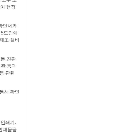
들이 행정
 확인서와
털5도인쇄
 제조 설비
모든 친환
기관 등과
 등 관련
 통해 확인
도인쇄기,
 인쇄물을