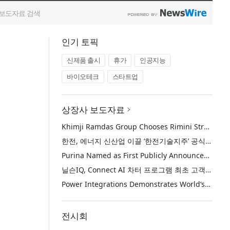
인기 토픽
신제품 출시
휴가
인공지능
바이오테크
스타트업
상장사 보도자료
Khimji Ramdas Group Chooses Rimini Street to Reduce SAP Support Costs, Protect 700+ Customizations and Reinvest Savings in Innovation
한전, 에너지 신산업 이끌 ‘한전기술지주’ 공식 출범
Purina Named as First Publicly Announced NIQ ConnectAI Charter Client
닐슨IQ, Connect AI 차터 프로그램 최초 고객사 ‘퓨리나’ 선정
Power Integrations Demonstrates World’s First 2200 V GaN Technology for Next-Era High-Voltage Power Systems
전시회