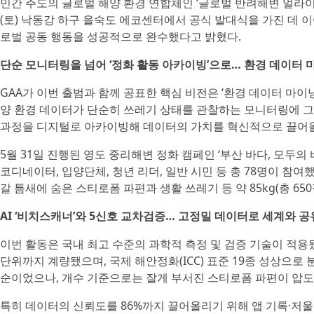
민간 주도의 글로벌 해양 환경 연합체인 ‘글로벌 반려해변 얼라이언스(Glob
(토) 낙동강 하구 을숙도 에코센터에서 공식 발대식을 가진 데 이어,
로벌 공동 행동을 성공적으로 완수했다고 밝혔다.
단순 모니터링을 넘어 ‘정화 활동 아카이빙’으로… 환경 데이터 
GAA가 이번 출범과 함께 공표한 핵심 비전은 ‘환경 데이터 마이닝(Env
양 환경 데이터가 단순히 쓰레기 상태를 관찰하는 모니터링에 그
과정을 디지털로 아카이빙해 데이터의 가치를 혁신적으로 끌어
5월 31일 진행된 영도 중리해변 정화 캠페인 ‘부산 바다, 모두의 바다로
코디네이터, 입양단체, 청년 리더, 일반 시민 등 총 78명이 참여했
갈 틈새에 숨은 스티로폼 파편과 생활 쓰레기 등 약 85kg(총 
AI ‘비치스캐너’와 5신호 교차검증… 고정밀 데이터로 세계와 공
이번 활동은 국내 최고 수준의 과학적 측정 및 검증 기술이 적용됐
단위까지 계량됐으며, 국제 해안정화(ICC) 표준 19종 성상으로 분류
순이었으나, 개수 기준으로는 잘게 부서진 스티로폼 파편이 압도
특히 데이터의 신뢰도를 86%까지 끌어올리기 위해 앱 기록·저울