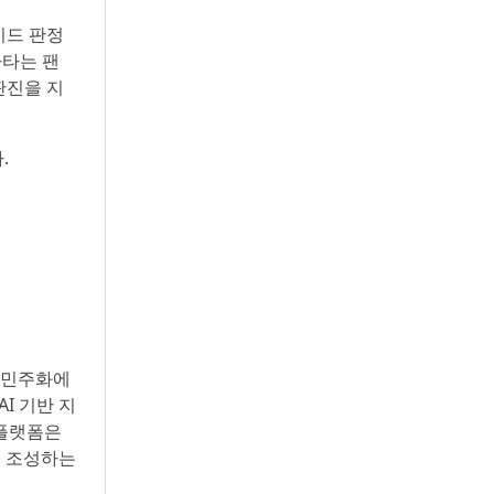
이드 판정
바타는 팬
판진을 지
.
의 민주화에
AI 기반 지
 플랫폼은
을 조성하는