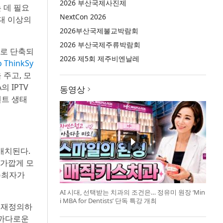
2026 부산국제사진제
는 데 필요
NextCon 2026
0대 이상의
2026부산국제불교박람회
2026 부산국제주류박람회
으로 단축되
2026 제5회 제주비엔날레
ThinkSy
주고, 모
 IPTV
동영상
벤트 생태
배치된다.
 가깝게 모
주최자가
AI 시대, 선택받는 치과의 조건은… 정유미 원장 ‘Min
i MBA for Dentists’ 단독 특강 개최
을 재정의하
 까다로운