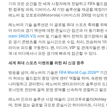
기의 모든 순간을 전 세계 시청자에게 전달하고 FIFA 월드컵(
한 컴퓨팅 파워, 디바이스, AI 기반 솔루션을 제공할 예정이
레노버 및 모토로라(Motorola) 디바이스와 200명 이
레노버의 기술 솔루션은 이 글로벌 최대 스포츠 축제를 위해 I
어 라이브 경기 액션에 대한 준실시간 접근과 더 동기화된 
stem SR635 V3)
서버 및 기술은 북미 전역의 경기장에서 들
든 경기 콘텐츠를 거의 실시간으로 수집, 처리, 전송하여 10개 
라이브 피드를 구동한다. 팬, 미디어, VIP 및 관계자들은 팬 존
계 내 어디에서나 모든 경기에 빠르게 접근할 수 있다.
세계 최대 스포츠 이벤트를 위한 AI 신경 중추
방송을 넘어, 레노버의 기술은
FIFA World Cup 2026™
기간
이 허브는 월드컵의 중앙 ‘관제 센터’ 역할을 하며, 숙련된
니터링하고 관리한다. 레노버의 엔터프라이즈 솔루션의 도움으
토너먼트 전반에 걸쳐 운영 문제를 신속하게 관찰하고 필요
레노버 인프라 솔루션 사장 애슐리 고라크푸르왈라(Ashley Go
며, 전례 없는 글로벌 규모로 준실시간 하이라이트, 다각도 