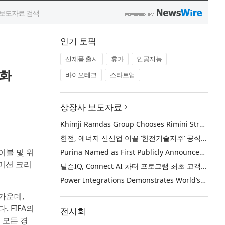
인기 토픽
신제품 출시
휴가
인공지능
강화
바이오테크
스타트업
상장사 보도자료
Khimji Ramdas Group Chooses Rimini Street to Reduce SAP Support Costs, Protect 700+ Customizations and Reinvest Savings in Innovation
한전, 에너지 신산업 이끌 ‘한전기술지주’ 공식 출범
이블 및 위
Purina Named as First Publicly Announced NIQ ConnectAI Charter Client
 미션 크리
닐슨IQ, Connect AI 차터 프로그램 최초 고객사 ‘퓨리나’ 선정
Power Integrations Demonstrates World’s First 2200 V GaN Technology for Next-Era High-Voltage Power Systems
가운데,
 FIFA의
전시회
해 모든 경