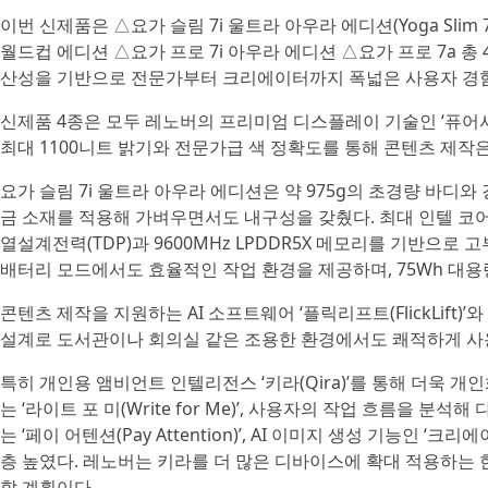
이번 신제품은 △요가 슬림 7i 울트라 아우라 에디션(Yoga Slim 7i U
월드컵 에디션 △요가 프로 7i 아우라 에디션 △요가 프로 7a 총
산성을 기반으로 전문가부터 크리에이터까지 폭넓은 사용자 경
신제품 4종은 모두 레노버의 프리미엄 디스플레이 기술인 ‘퓨어사이트
최대 1100니트 밝기와 전문가급 색 정확도를 통해 콘텐츠 제작
요가 슬림 7i 울트라 아우라 에디션은 약 975g의 초경량 바디
금 소재를 적용해 가벼우면서도 내구성을 갖췄다. 최대 인텔 코어
열설계전력(TDP)과 9600MHz LPDDR5X 메모리를 기반으로
배터리 모드에서도 효율적인 작업 환경을 제공하며, 75Wh 대용
콘텐츠 제작을 지원하는 AI 소프트웨어 ‘플릭리프트(FlickLift)
설계로 도서관이나 회의실 같은 조용한 환경에서도 쾌적하게 사용
특히 개인용 앰비언트 인텔리전스 ‘키라(Qira)’를 통해 더욱 개
는 ‘라이트 포 미(Write for Me)’, 사용자의 작업 흐름을 분석해
는 ‘페이 어텐션(Pay Attention)’, AI 이미지 생성 기능인 ‘크
층 높였다. 레노버는 키라를 더 많은 디바이스에 확대 적용하는 
할 계획이다.