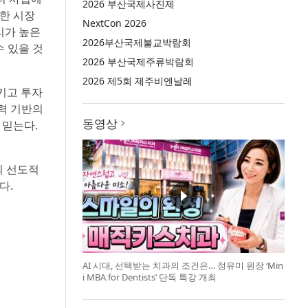
2026 부산국제사진제
한 시장
NextCon 2026
리가 높은
2026부산국제불교박람회
 있을 것
2026 부산국제주류박람회
2026 제5회 제주비엔날레
키고 투자
력 기반의
동영상
 믿는다.
의 선도적
다.
AI 시대, 선택받는 치과의 조건은… 정유미 원장 ‘Min
i MBA for Dentists’ 단독 특강 개최