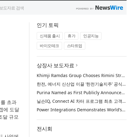
인기 토픽
신제품 출시
휴가
인공지능
바이오테크
스타트업
상장사 보도자료
Khimji Ramdas Group Chooses Rimini Street to Reduce SAP Support Costs, Protect 700+ Customizations and Reinvest Savings in Innovation
한전, 에너지 신산업 이끌 ‘한전기술지주’ 공식 출범
Purina Named as First Publicly Announced NIQ ConnectAI Charter Client
닐슨IQ, Connect AI 차터 프로그램 최초 고객사 ‘퓨리나’ 선정
달러를 초과
캡에 도달
Power Integrations Demonstrates World’s First 2200 V GaN Technology for Next-Era High-Voltage Power Systems
조달 규모
전시회
티 사업에