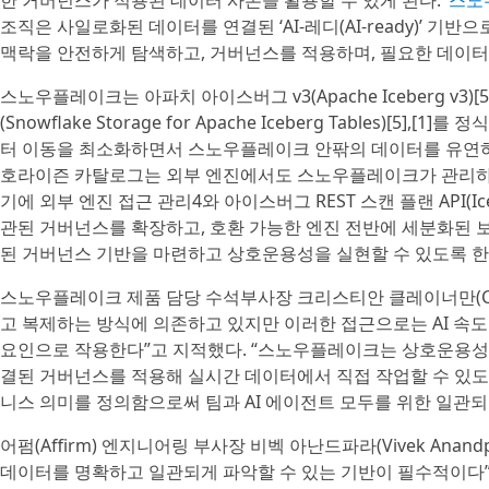
한 거버넌스가 적용된 데이터 사본을 활용할 수 있게 된다. ‘
스노
조직은 사일로화된 데이터를 연결된 ‘AI-레디(AI-ready)’ 기
맥락을 안전하게 탐색하고, 거버넌스를 적용하며, 필요한 데이터에
스노우플레이크는 아파치 아이스버그 v3(Apache Iceberg v
(Snowflake Storage for Apache Iceberg Tables)
터 이동을 최소화하면서 스노우플레이크 안팎의 데이터를 유연하게 활용할
호라이즌 카탈로그는 외부 엔진에서도 스노우플레이크가 관리하는 
기에 외부 엔진 접근 관리4와 아이스버그 REST 스캔 플랜 API(Icebe
관된 거버넌스를 확장하고, 호환 가능한 엔진 전반에 세분화된 보
된 거버넌스 기반을 마련하고 상호운용성을 실현할 수 있도록 한
스노우플레이크 제품 담당 수석부사장 크리스티안 클레이너만(Chris
고 복제하는 방식에 의존하고 있지만 이러한 접근으로는 AI 속도
요인으로 작용한다”고 지적했다. “스노우플레이크는 상호운용성
결된 거버넌스를 적용해 실시간 데이터에서 직접 작업할 수 있도
니스 의미를 정의함으로써 팀과 AI 에이전트 모두를 위한 일관되
어펌(Affirm) 엔지니어링 부사장 비벡 아난드파라(Vivek An
데이터를 명확하고 일관되게 파악할 수 있는 기반이 필수적이다