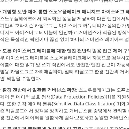
호라이즌 카탈로그의 새로운 기능을 통해 조직은 다음과 같은 작
·
개방형 보안 제어 통한 스노우플레이크 매니지드 아이스버그 
스노우플레이크에서 최적화된 성능을 제공하며 다른 엔진에서의 성
기반의 호라이즌 카탈로그는 아이스버그 커뮤니티가 정의한 개방
니지드 아이스버그 테이블에 안전하고 거버넌스가 적용된 방식으로
직은 독점적인 락인이나 끊김 없이 하나의 거버넌스 레이어로 멀
·
모든 아이스버그 테이블에 대한 엔진 전반의 범용 접근 제어 구
부 아이스버그 테이블을 스노우플레이크에서 자동으로 검색하고 접근
이블에 대한 읽기 및 쓰기 작업에서도 안전한 엔진 접근이 가능
범용 카탈로그로 자리매김하며, 멀티 카탈로그 환경 전반의 거버넌
인’ 역할을 수행한다.
·
환경 전반에서 일관된 거버넌스 확장
: 스노우플레이크는 오픈소스 
제어 등 데이터 보호 정책(Data Protection Policies)[
다. 또한 민감 데이터 분류(Sensitive Data Classification)[1
즌 카탈로그에서 정책을 정의하고 거버넌스를 중앙에서 관리할 수
경 전반에서 데이터를 원활하게 검색·보호하고 동일한 거버넌스를