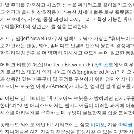
개발 주기를 단축하고 시스템 성능을 획기적으로 끌어올리고 있다
고 인간과 흡사한 상호작용이 가능한 차세대 협동 로봇 플랫폼의 
계 프로세스, 시스템 통합 과정의 과제, 그리고 확장 가능한 휴머
수익률(ROI)의 상관관계를 심층 분석한다.
제프 뉴얼(Jeff Newell) 마우저 일렉트로닉스 사장은 “휴
로 재편하는 센싱, 제어, 임베디드 인텔리전스의 융합의 결정체
한 패러다임 전환을 더 명확히 이해하고 주도하는 데 필요한 통
더 테크 비트윈 어스(The Tech Between Us)
팟캐스트
에서 마우
와 로보틱스 제조사 엔지니어드 아츠(Engineered Arts)의 레
과 생동감 있는 이목구비 및 표정을 구현하기 위한 첨단 엔지니어
머노이드 로봇인 아메카(Ameca)가 어떠한 엄격한 설계 검토를
레이먼드 인 디렉터는 “휴머노이드 로봇을 개발하려면 인지, 구
한다”며 “이번 에피소드에서는 엔지니어들이 이러한 과제에 어
시스템 아키텍처를 구축하는 데 무엇이 필요한지를 집중 분석한
팟캐스트 외에도 이번 EIT 시리즈에는 심층
비디오
, 기술
아티클
엔지니어들은 AI가 기술적 전문성을 향상시킬 수 있는 다양한