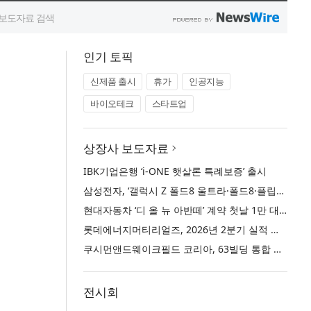
인기 토픽
신제품 출시
휴가
인공지능
바이오테크
스타트업
상장사 보도자료
IBK기업은행 ‘i-ONE 햇살론 특례보증’ 출시
삼성전자, ‘갤럭시 Z 폴드8 울트라·폴드8·플립8’과 ‘갤럭시 워치 울트라2·워치9’ 국내 공식 출시
현대자동차 ‘디 올 뉴 아반떼’ 계약 첫날 1만 대 돌파
롯데에너지머티리얼즈, 2026년 2분기 실적 발표… 전분기 대비 매출 증대
쿠시먼앤드웨이크필드 코리아, 63빌딩 통합 MD·공간 전략 수립 과정과 구현 사례 소개
전시회