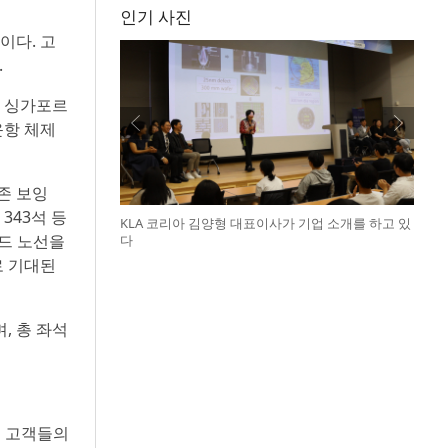
인기 사진
이다. 고
.
. 싱가포르
운항 체제
존 보잉
 343석 등
KLA 코리아 김양형 대표이사가 기업 소개를 하고 있
랜드 노선을
다
로 기대된
, 총 좌석
는 고객들의