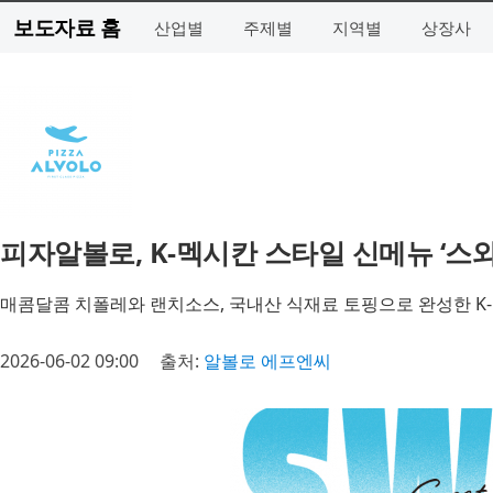
보도자료 홈
산업별
주제별
지역별
상장사
피자알볼로, K-멕시칸 스타일 신메뉴 ‘스
매콤달콤 치폴레와 랜치소스, 국내산 식재료 토핑으로 완성한 K-
2026-06-02 09:00
출처:
알볼로 에프엔씨