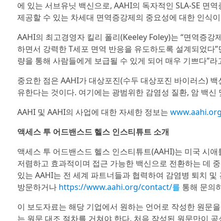
에 있는 서브유닛 백신으로, AAHI의 독자적인 SLA-SE
제공할 수 있는 차세대 면역증강제의 중요성에 대한 인식이
AAHI의 최고경영자 킬리 폴리(Keeley Foley)는 “면
하면서 강력한 T세포 면역 반응을 유도하도록 설계되었다”면서
량을 통해 사람들에게 보급될 수 있게 되어 매우 기쁘다”라
중요한 점은 AAHI가 대상포진(수두 대상포진 바이러스) 백
유한다는 것이다. 여기에는 광범위한 감염성 질환, 암 백신
AAHI 및 AAHI의 사업에 대한 자세한 정보는
www.aahi.o
액세스 투 어드밴스드 헬스 인스티튜트 소개
액세스 투 어드밴스드 헬스 인스티튜트(AAHI)는 미국 시
저렴하고 효과적이며 접근 가능한 백신으로 전환하는 데 중점
있는 AAHI는 전 세계 파트너들과 협력하여 감염병 퇴치 및
방문하거나
https://www.aahi.org/contact/를
통해 문의하
이 보도자료는 해당 기업에서 원하는 언어로 작성한 원문을
는 원문 대조 절차를 거쳐야 한다. 처음 작성된 원문만이 