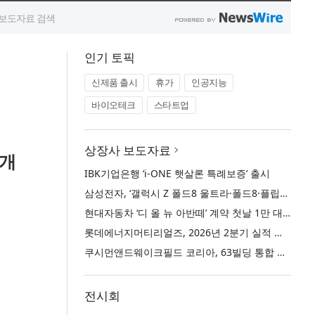
인기 토픽
신제품 출시
휴가
인공지능
바이오테크
스타트업
상장사 보도자료
공개
IBK기업은행 ‘i-ONE 햇살론 특례보증’ 출시
삼성전자, ‘갤럭시 Z 폴드8 울트라·폴드8·플립8’과 ‘갤럭시 워치 울트라2·워치9’ 국내 공식 출시
현대자동차 ‘디 올 뉴 아반떼’ 계약 첫날 1만 대 돌파
롯데에너지머티리얼즈, 2026년 2분기 실적 발표… 전분기 대비 매출 증대
쿠시먼앤드웨이크필드 코리아, 63빌딩 통합 MD·공간 전략 수립 과정과 구현 사례 소개
전시회