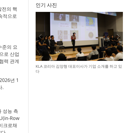
인기 사진
발전의 핵
지속적으로
수준의 요
탕으로 산업
 협력 관계
KLA 코리아 김양형 대표이사가 기업 소개를 하고 있
다
026년 1
.
 성능 측
in-Row
 마이크로채
다.