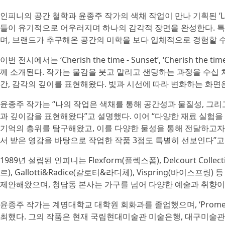
인피니의 공간 철학과 윤종주 작가의 색채 작업이 만나 기획된 ‘Laye
들이 유기적으로 어우러지며 하나의 감각적 장면을 완성한다. 특
며, 브랜드가 추구해온 공간의 미학을 보다 입체적으로 경험할 수
이번 전시에서는 ‘Cherish the time - Sunset’, ‘Cherish the ti
께 소개된다. 작가는 물감을 붓고 말리고 샌딩하는 과정을 수십 차
간, 감각의 깊이를 표현해왔다. 빛과 시선에 따라 변화하는 화
윤종주 작가는 “나의 작업은 색채를 통해 공간성과 물질성, 그리
과 깊이감을 표현해왔다”고 설명했다. 이어 “다양한 재료 실험을 
기억의 층위를 탐구해왔고, 이를 다양한 물성을 통해 전달하고자
서 받은 영감을 바탕으로 작업한 작품 3점도 특별히 선보인다”고
1989년 설립된 인피니는 Flexform(플렉스폼), Delcourt Collec
르), Gallotti&Radice(갈로티&라디체), Vispring(
제안해왔으며, 청담동 본사는 가구를 넘어 다양한 예술과 취향
윤종주 작가는 계명대학교 대학원 회화과를 졸업했으며, ‘Promenade’, ‘W
최했다. 그의 작품은 현재 국립현대미술관 미술은행, 대구미술관