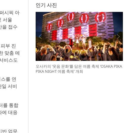
인기 사진
레퍼시픽 아
밋 서울
획안을 접수
 피부 진
한 맞춤 메
 서비스도
오사카의 ‘웃음 문화’를 담은 여름 축제 ‘OSAKA PIKA
PIKA NIGHT 여름 축제’ 개최
비스를 연
단일 서비
터를 통합
화에 대응
기반 업무