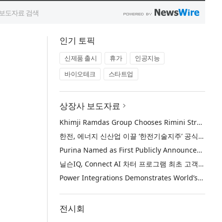
인기 토픽
신제품 출시
휴가
인공지능
바이오테크
스타트업
상장사 보도자료
Khimji Ramdas Group Chooses Rimini Street to Reduce SAP Support Costs, Protect 700+ Customizations and Reinvest Savings in Innovation
한전, 에너지 신산업 이끌 ‘한전기술지주’ 공식 출범
Purina Named as First Publicly Announced NIQ ConnectAI Charter Client
닐슨IQ, Connect AI 차터 프로그램 최초 고객사 ‘퓨리나’ 선정
Power Integrations Demonstrates World’s First 2200 V GaN Technology for Next-Era High-Voltage Power Systems
전시회