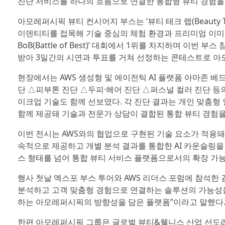
진단 서비스를 하나의 흐름으로 연결한 통합형 뷰티 경험을
아모레퍼시픽 뷰티 컨시어지 부스는 ‘뷰티 테크 랩(Beauty
이덴티티를 접목해 기술 중심의 체험 환경과 프리미엄 이미지
BoB(Battle of Best)’ 대회에서 1위를 차지하며 이번
받아 3일간의 시연과 투표를 거쳐 선정하는 콘테스트로 아모
현장에서는 AWS 생성형 및 에이전틱 AI 플랫폼 아마존 베드록 에
단 △피부톤 진단 △두피·헤어 진단 △퍼스널 컬러 진단 등
이크업 기술도 함께 선보였다. 각 진단 결과는 개인 맞춤형 
함께 제공돼 기술과 전문가 상담이 결합된 통합 뷰티 경험을
이번 전시는 AWS와의 협업으로 구현된 기술 요소가 적용돼
속적으로 제공하고 개별 분석 결과를 통합한 AI 카운슬링을
스 형태를 넘어 통합 뷰티 서비스 플랫폼으로서의 확장 가
행사 첫날 엑스포 부스 투어와 AWS 리더스 포럼에 참석한
분석하고 고객 맞춤형 경험으로 연결하는 솔루션의 가능성을
하는 아모레퍼시픽의 방향성을 담은 플랫폼”이라고 말했다
한편 아모레퍼시픽 그룹은 글로벌 뷰티&웰니스 산업 선도라는 중