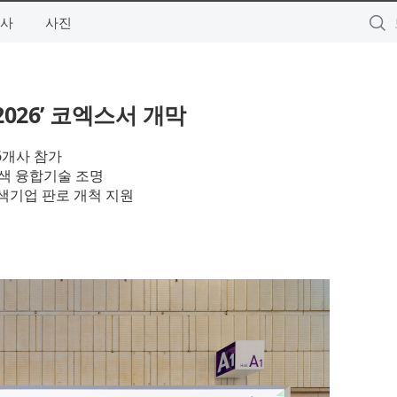
사
사진
026’ 코엑스서 개막
6개사 참가
녹색 융합기술 조명
녹색기업 판로 개척 지원