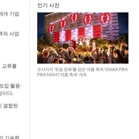
회
인기 사진
16개 기업
류와 사업
외 교류를
오사카의 ‘웃음 문화’를 담은 여름 축제 ‘OSAKA PIKA
PIKA NIGHT 여름 축제’ 개최
포집·활용·
정이다.
n)이 결합된
기업 기술협