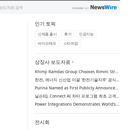
인기 토픽
신제품 출시
휴가
인공지능
바이오테크
스타트업
상장사 보도자료
Khimji Ramdas Group Chooses Rimini Street to Reduce SAP Support Costs, Protect 700+ Customizations and Reinvest Savings in Innovation
한전, 에너지 신산업 이끌 ‘한전기술지주’ 공식 출범
Purina Named as First Publicly Announced NIQ ConnectAI Charter Client
닐슨IQ, Connect AI 차터 프로그램 최초 고객사 ‘퓨리나’ 선정
Power Integrations Demonstrates World’s First 2200 V GaN Technology for Next-Era High-Voltage Power Systems
전시회