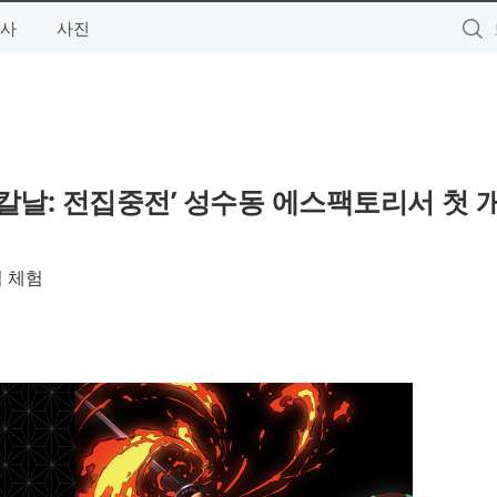
사
사진
 칼날: 전집중전’ 성수동 에스팩토리서 첫 
접 체험